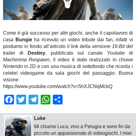
Come è già successo per altri giochi, anche il capolavoro di
casa
Bungie
ha ricevuto un video tribute dai fan, infatti vi
postiamo in fondo all’articolo il link della
versione 16-Bit
del
trailer di
Destiny
, pubblicato sul canale
Youtube
di
Machinima Respawn
, il video è stato realizzato in chiave
Nintendo
in 2D e con una musica di sottofondo che ricorda i
celebri videogame da sala giochi del passaggio. Buona
visione
https://www.youtube.com/watch?v=5hXJCNqMcbQ
Facebook
Twitter
Telegram
WhatsApp
Share
Luke
Mi chiamo Luca, vivo a Perugia e sono fin da
piccolo un appassionato di videogiochi. I miei