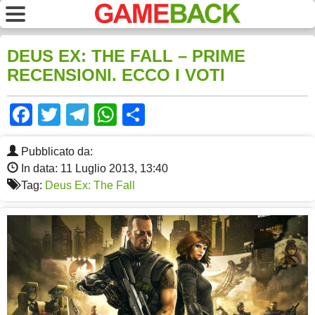
DEUS EX: THE FALL – PRIME
RECENSIONI. ECCO I VOTI
Facebook
Twitter
Telegram
WhatsApp
Share
Pubblicato da:
In data: 11 Luglio 2013, 13:40
Tag:
Deus Ex: The Fall