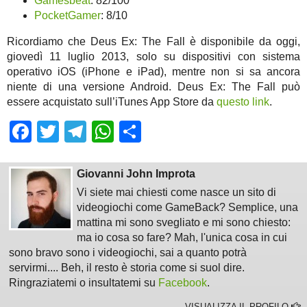
Gamesbeat
: 82/100
PocketGamer
: 8/10
Ricordiamo che Deus Ex: The Fall è disponibile da oggi,
giovedì 11 luglio 2013, solo su dispositivi con sistema
operativo iOS (iPhone e iPad), mentre non si sa ancora
niente di una versione Android. Deus Ex: The Fall può
essere acquistato sull’iTunes App Store da
questo link
.
Facebook
Twitter
Telegram
WhatsApp
Share
Giovanni John Improta
Vi siete mai chiesti come nasce un sito di
videogiochi come GameBack? Semplice, una
mattina mi sono svegliato e mi sono chiesto:
ma io cosa so fare? Mah, l'unica cosa in cui
sono bravo sono i videogiochi, sai a quanto potrà
servirmi.... Beh, il resto è storia come si suol dire.
Ringraziatemi o insultatemi su
Facebook
.
VISUALIZZA IL PROFILO