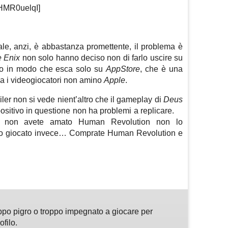
HMR0uelqI]
ale, anzi, è abbastanza promettente, il problema è
 Enix
non solo hanno deciso non di farlo uscire su
o in modo che esca solo su
AppStore
, che è una
dia i videogiocatori non amino
Apple
.
ler non si vede nient’altro che il gameplay di
Deus
spositivo in questione non ha problemi a replicare.
e non avete amato Human Revolution non lo
prio giocato invece… Comprate Human Revolution e
m
sApp
are
ppo pigro o troppo impegnato a giocare per
ofilo.