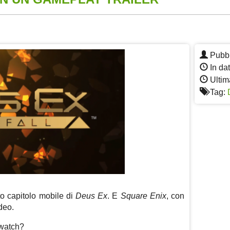
App
re
Pubbl
In dat
Ultim
Tag:
cato capitolo mobile di
Deus Ex
. E
Square Enix
, con
ideo.
/watch?