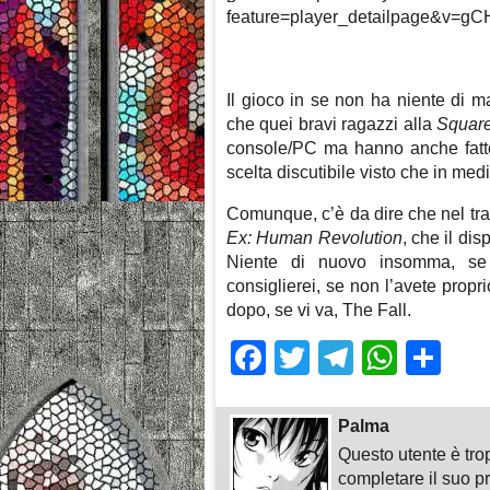
feature=player_detailpage&v=gC
Il gioco in se non ha niente di m
che quei bravi ragazzi alla
Square
console/PC ma hanno anche fatt
scelta discutibile visto che in me
Comunque, c’è da dire che nel trai
Ex: Human Revolution
, che il di
Niente di nuovo insomma, s
consiglierei, se non l’avete pro
dopo, se vi va, The Fall.
Facebook
Twitter
Telegra
What
Sh
Palma
Questo utente è tro
completare il suo pr