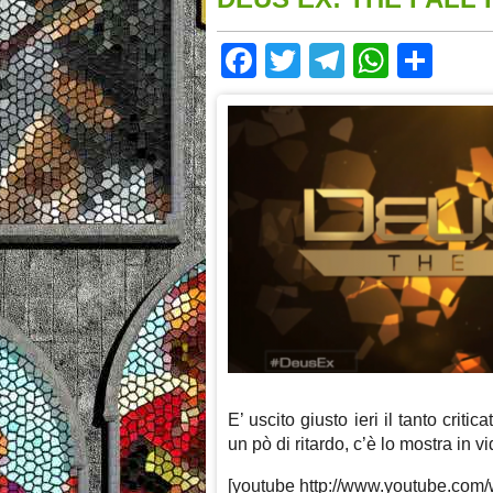
Facebook
Twitter
Telegram
Whats
Sha
E’ uscito giusto ieri il tanto criti
un pò di ritardo, c’è lo mostra in v
[youtube http://www.youtube.com