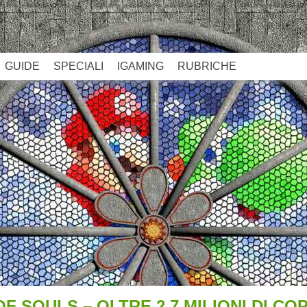
GUIDE
SPECIALI
IGAMING
RUBRICHE
 OF SOULS – OLTRE 2,7 MILIONI DI C