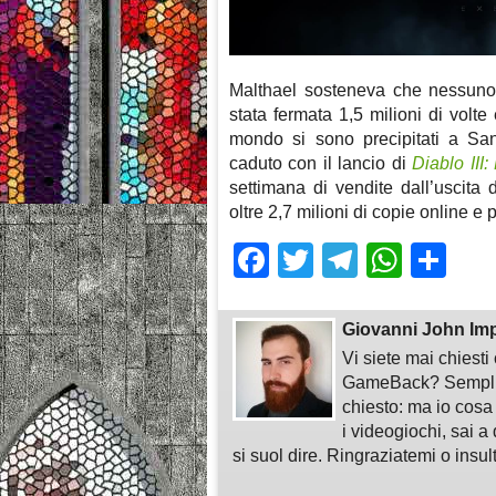
Malthael sosteneva che nessuno 
stata fermata 1,5 milioni di volte 
mondo si sono precipitati a Sanc
caduto con il lancio di
Diablo III
settimana di vendite dall’uscita 
oltre 2,7 milioni di copie online e p
Facebook
Twitter
Telegra
What
Sh
Giovanni John Im
Vi siete mai chiest
GameBack? Semplice
chiesto: ma io cosa
i videogiochi, sai a 
si suol dire. Ringraziatemi o insu