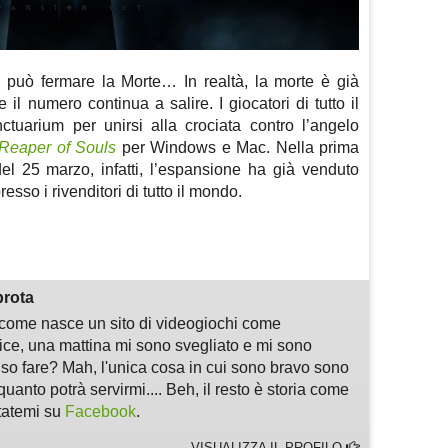
può fermare la Morte… In realtà, la morte è già
e il numero continua a salire. I giocatori di tutto il
tuarium per unirsi alla crociata contro l’angelo
: Reaper of Souls
per
Windows e Mac. Nella prima
del 25 marzo, infatti, l’espansione ha già venduto
resso i rivenditori di tutto il mondo.
m
sApp
are
prota
i come nasce un sito di videogiochi come
, una mattina mi sono svegliato e mi sono
 so fare? Mah, l'unica cosa in cui sono bravo sono
quanto potrà servirmi.... Beh, il resto è storia come
ltatemi su
Facebook
.
VISUALIZZA IL PROFILO