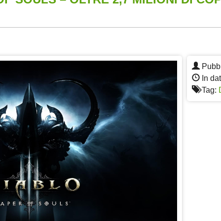
App
re
Pubbl
In dat
Tag: