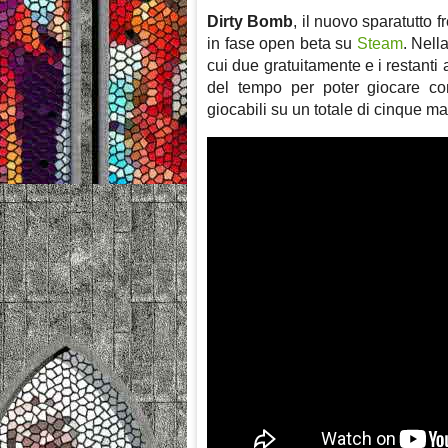
Dirty Bomb
, il nuovo sparatutto 
in fase open beta su
Steam
. Nell
cui due gratuitamente e i restanti
del tempo per poter giocare con
giocabili su un totale di cinque m