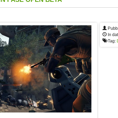
App
re
Pubbl
In da
Tag: