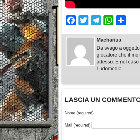
Facebook
Twitter
Telegra
What
Sh
Macharius
Da svago a oggetto 
giocatore che il mo
adesso. E nel caso i
Ludomedia.
LASCIA UN COMMENT
Nome (required)
Mail (required)