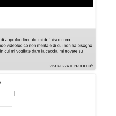
m
sApp
are
di approfondimento: mi definisco come il
ndo videoludico non merita e di cui non ha bisogno
n cui mi vogliate dare la caccia, mi trovate su
VISUALIZZA IL PROFILO
O