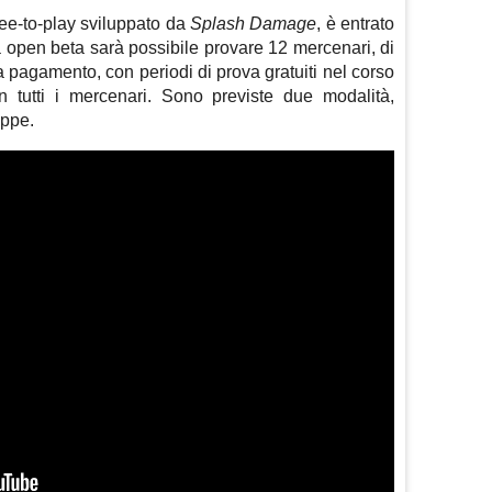
free-to-play sviluppato da
Splash Damage
, è entrato
a open beta sarà possibile provare 12 mercenari, di
 a pagamento, con periodi di prova gratuiti nel corso
 tutti i mercenari. Sono previste due modalità,
appe.