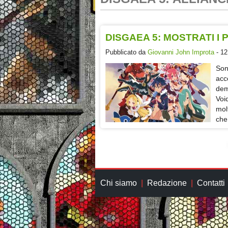
DISGAEA 5: MOSTRATI I 
Pubblicato da
Giovanni John Improta
- 12
Son
acc
dem
Voi
mol
che
Chi siamo
Redazione
Contatti