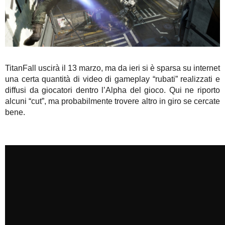
TitanFall uscirà il 13 marzo, ma da ieri si è sparsa su internet
una certa quantità di video di gameplay “rubati” realizzati e
diffusi da giocatori dentro l’Alpha del gioco. Qui ne riporto
alcuni “cut”, ma probabilmente trovere altro in giro se cercate
bene.