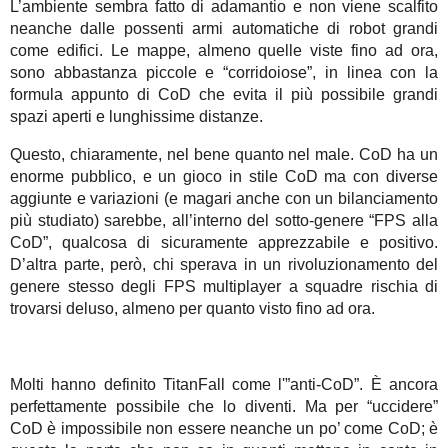
L’ambiente sembra fatto di adamantio e non viene scalfito
neanche dalle possenti armi automatiche di robot grandi
come edifici. Le mappe, almeno quelle viste fino ad ora,
sono abbastanza piccole e “corridoiose”, in linea con la
formula appunto di CoD che evita il più possibile grandi
spazi aperti e lunghissime distanze.
Questo, chiaramente, nel bene quanto nel male. CoD ha un
enorme pubblico, e un gioco in stile CoD ma con diverse
aggiunte e variazioni (e magari anche con un bilanciamento
più studiato) sarebbe, all’interno del sotto-genere “FPS alla
CoD”, qualcosa di sicuramente apprezzabile e positivo.
D’altra parte, però, chi sperava in un rivoluzionamento del
genere stesso degli FPS multiplayer a squadre rischia di
trovarsi deluso, almeno per quanto visto fino ad ora.
Molti hanno definito TitanFall come l'”anti-CoD”. È ancora
perfettamente possibile che lo diventi. Ma per “uccidere”
CoD è impossibile non essere neanche un po’ come CoD; è