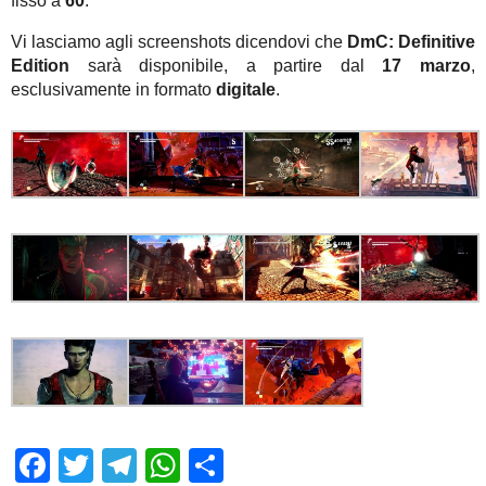
fisso a
60
.
Vi lasciamo agli screenshots dicendovi che
DmC: Definitive
Edition
sarà disponibile, a partire dal
17 marzo
,
esclusivamente in formato
digitale
.
Facebook
Twitter
Telegram
WhatsApp
Share