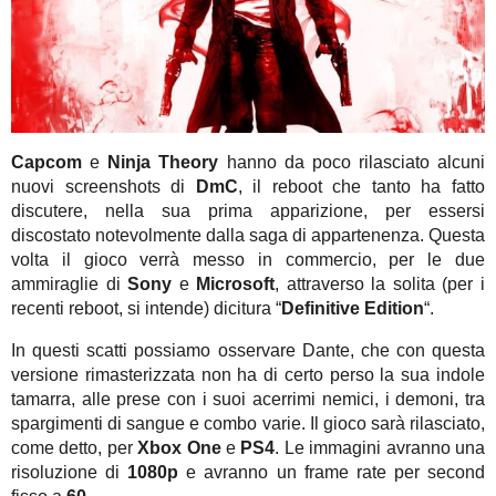
Capcom
e
Ninja Theory
hanno da poco rilasciato alcuni
nuovi screenshots di
DmC
, il reboot che tanto ha fatto
discutere, nella sua prima apparizione, per essersi
discostato notevolmente dalla saga di appartenenza. Questa
volta il gioco verrà messo in commercio, per le due
ammiraglie di
Sony
e
Microsoft
, attraverso la solita (per i
recenti reboot, si intende) dicitura “
Definitive Edition
“.
In questi scatti possiamo osservare Dante, che con questa
versione rimasterizzata non ha di certo perso la sua indole
tamarra, alle prese con i suoi acerrimi nemici, i demoni, tra
spargimenti di sangue e combo varie. Il gioco sarà rilasciato,
come detto, per
Xbox One
e
PS4
. Le immagini avranno una
risoluzione di
1080p
e avranno un frame rate per second