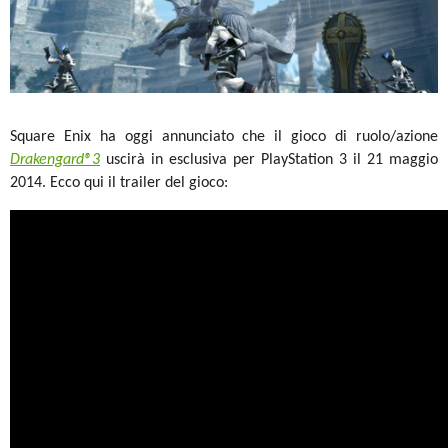
Square Enix ha oggi annunciato che il gioco di ruolo/azione
Drakengard®3
uscirà in esclusiva per PlayStation 3 il 21 maggio
2014. Ecco qui il trailer del gioco: