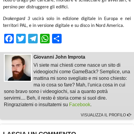
nostro drago per caricare, mordere e schiacciare gli avversari, e
persino per distruggere gli edifici.
Drakengard 3
uscirà solo in edizione digitale in Europa e nei
territori PAL, e in versione digitale e su disco in Nord America.
Facebook
Twitter
Telegram
WhatsApp
Share
Giovanni John Improta
Vi siete mai chiesti come nasce un sito di
videogiochi come GameBack? Semplice, una
mattina mi sono svegliato e mi sono chiesto:
ma io cosa so fare? Mah, l'unica cosa in cui
sono bravo sono i videogiochi, sai a quanto potrà
servirmi.... Beh, il resto è storia come si suol dire.
Ringraziatemi o insultatemi su
Facebook
.
VISUALIZZA IL PROFILO
LASCIA UN COMMENTO