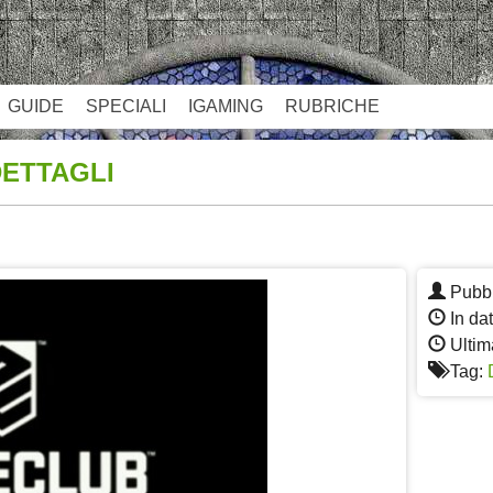
GUIDE
SPECIALI
IGAMING
RUBRICHE
DETTAGLI
App
re
Pubbl
In da
Ultim
Tag: