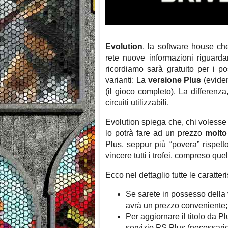
Evolution
, la software house c
rete nuove informazioni riguardan
ricordiamo sarà gratuito per i 
varianti: La
versione Plus
(eviden
(il gioco completo). La differenza
circuiti utilizzabili.
Evolution spiega che, chi volesse 
lo potrà fare ad un prezzo
molto
Plus, seppur più “povera” rispet
vincere tutti i trofei, compreso que
Ecco nel dettaglio tutte le caratter
Se sarete in possesso della v
avrà un prezzo conveniente;
Per aggiornare il titolo da 
servizio PS Plus (necessario p