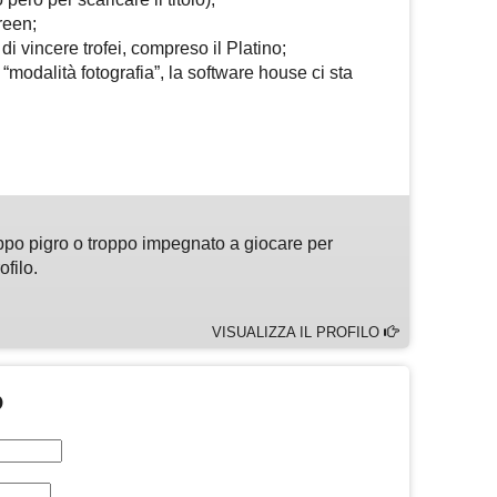
reen;
i vincere trofei, compreso il Platino;
 “modalità fotografia”, la software house ci sta
m
sApp
are
ppo pigro o troppo impegnato a giocare per
ofilo.
VISUALIZZA IL PROFILO
O