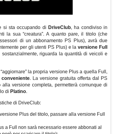
he si sta occupando di
DriveClub
, ha condiviso in
ti la sua “creatura”. A quanto pare, il titolo (che
possessori di un abbonamento PS Plus), avrà due
temente per gli utenti PS Plus) e la
versione Full
, sostanzialmente, riguarda la quantità di veicoli e
“aggiornare” la propria versione Plus a quella Full,
 conveniente
. La versione gratuita offerta dal PS
to alla versione completa, permetterà comunque di
llo di
Platino
.
istiche di DriveClub:
ersione Plus del titolo, passare alla versione Full
Plus a Full non sarà necessario essere abbonati al
erò per scaricare il titolo);