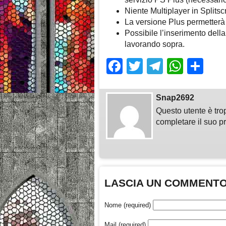
Niente Multiplayer in Splitsc
La versione Plus permetterà d
Possibile l’inserimento della
lavorando sopra.
Facebook
Twitter
Telegra
What
Sh
Snap2692
Questo utente è tro
completare il suo pr
LASCIA UN COMMENT
Nome (required)
Mail (required)