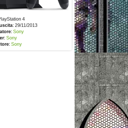
PlayStation 4
uscita
: 29/11/2013
atore
:
Sony
er
:
Sony
utore
:
Sony