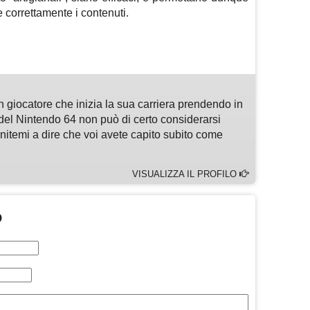
re correttamente i contenuti.
m
sApp
are
n giocatore che inizia la sua carriera prendendo in
del Nintendo 64 non può di certo considerarsi
enitemi a dire che voi avete capito subito come
VISUALIZZA IL PROFILO
O