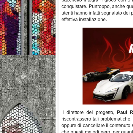
conquistare. Purtroppo, anche ques
utenti hanno infatti segnalato dei
effettiva installazione.
Il direttore del progetto,
Paul 
riscontrassero tali problematiche,
oppure di cancellare il contenut
che questi metodi però, per quanto