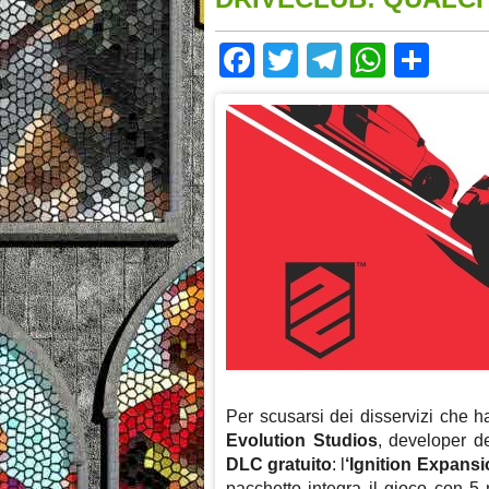
Facebook
Twitter
Telegram
Whats
Sha
Per scusarsi dei disservizi che h
Evolution Studios
, developer d
DLC gratuito
: l
‘Ignition Expans
pacchetto integra il gioco con 5 