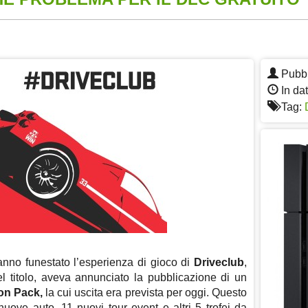
App
re
Pubbl
In da
Tag:
anno funestato l’esperienza di gioco di
Driveclub
,
el titolo, aveva annunciato la pubblicazione di un
ion Pack,
la cui uscita era prevista per oggi. Questo
nuove auto, 11 nuovi tour event e altri 5 trofei da