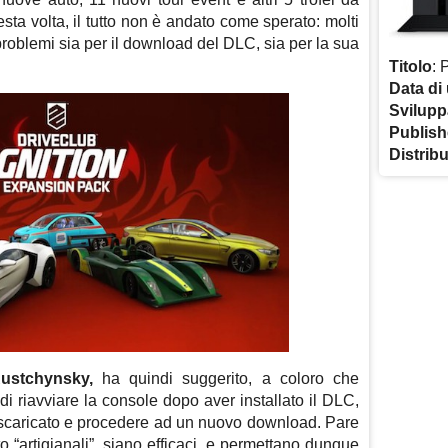
ta volta, il tutto non è andato come sperato: molti
 problemi sia per il download del DLC, sia per la sua
Titolo
: 
Data di 
Svilupp
Publish
Distrib
Rustchynsky,
ha quindi suggerito, a coloro che
 di riavviare la console dopo aver installato il DLC,
o scaricato e procedere ad un nuovo download. Pare
 “artigianali”, siano efficaci, e permettano dunque