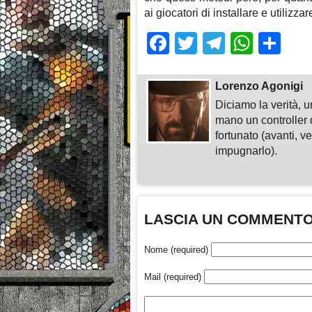
ai giocatori di installare e utilizza
Facebook
Twitter
Telegra
What
Sh
Lorenzo Agonigi
Diciamo la verità, u
mano un controller 
fortunato (avanti, v
impugnarlo).
LASCIA UN COMMENT
Nome (required)
Mail (required)