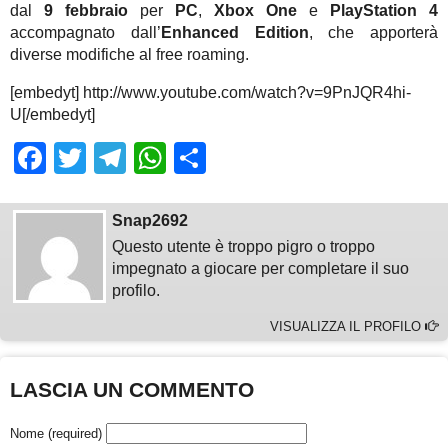
dal
9 febbraio
per
PC
,
Xbox One
e
PlayStation 4
accompagnato dall’
Enhanced Edition
, che apporterà
diverse modifiche al free roaming.
[embedyt] http://www.youtube.com/watch?v=9PnJQR4hi-
U[/embedyt]
Facebook
Twitter
Telegram
WhatsApp
Share
Snap2692
Questo utente è troppo pigro o troppo
impegnato a giocare per completare il suo
profilo.
VISUALIZZA IL PROFILO
LASCIA UN COMMENTO
Nome (required)