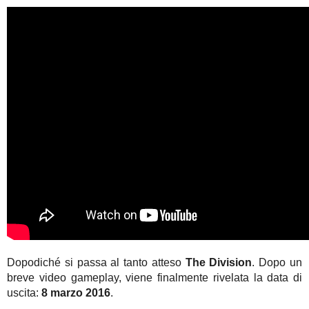
Dopodiché si passa al tanto atteso
The Division
. Dopo un
breve video gameplay, viene finalmente rivelata la data di
uscita:
8 marzo 2016
.