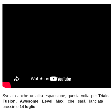
Svelata anche un’altra espansione, questa volta per
Trials
Fusion, Awesome Level Max
, che sarà lanciata il
prossimo
14 luglio
.