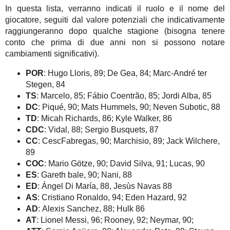
In questa lista, verranno indicati il ruolo e il nome del
giocatore, seguiti dal valore potenziali che indicativamente
raggiungeranno dopo qualche stagione (bisogna tenere
conto che prima di due anni non si possono notare
cambiamenti significativi).
POR
: Hugo Lloris, 89; De Gea, 84; Marc-André ter
Stegen, 84
TS
: Marcelo, 85; Fábio Coentrão, 85; Jordi Alba, 85
DC
: Piqué, 90; Mats Hummels, 90; Neven Subotic, 88
TD
: Micah Richards, 86; Kyle Walker, 86
CDC
: Vidal, 88; Sergio Busquets, 87
CC
: CescFabregas, 90; Marchisio, 89; Jack Wilchere,
89
COC
: Mario Götze, 90; David Silva, 91; Lucas, 90
ES
: Gareth bale, 90; Nani, 88
ED
: Ángel Di María, 88, Jesùs Navas 88
AS
: Cristiano Ronaldo, 94; Eden Hazard, 92
AD
: Alexis Sanchez, 88; Hulk 86
AT
: Lionel Messi, 96; Rooney, 92; Neymar, 90;