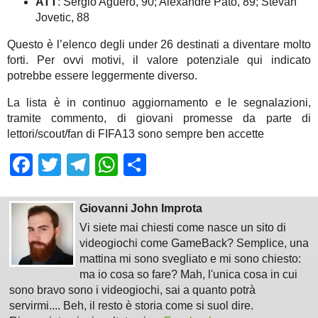
ATT
: Sergio Agüero, 90; Alexandre Pato, 89; Stevan
Jovetic, 88
Questo è l’elenco degli under 26 destinati a diventare molto
forti. Per ovvi motivi, il valore potenziale qui indicato
potrebbe essere leggermente diverso.
La lista è in continuo aggiornamento e le segnalazioni,
tramite commento, di giovani promesse da parte di
lettori/scout/fan di FIFA13 sono sempre ben accette
Facebook
Twitter
Telegram
WhatsApp
Share
Giovanni John Improta
Vi siete mai chiesti come nasce un sito di
videogiochi come GameBack? Semplice, una
mattina mi sono svegliato e mi sono chiesto:
ma io cosa so fare? Mah, l'unica cosa in cui
sono bravo sono i videogiochi, sai a quanto potrà
servirmi.... Beh, il resto è storia come si suol dire.