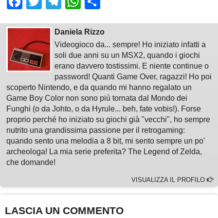
Facebook
Twitter
Telegram
WhatsApp
Share
Daniela Rizzo
Videogioco da... sempre! Ho iniziato infatti a
soli due anni su un MSX2, quando i giochi
erano davvero tostissimi. E niente continue o
password! Quanti Game Over, ragazzi! Ho poi
scoperto Nintendo, e da quando mi hanno regalato un
Game Boy Color non sono più tornata dal Mondo dei
Funghi (o da Johto, o da Hyrule... beh, fate vobis!). Forse
proprio perché ho iniziato su giochi già "vecchi", ho sempre
nutrito una grandissima passione per il retrogaming:
quando sento una melodia a 8 bit, mi sento sempre un po'
archeologa! La mia serie preferita? The Legend of Zelda,
che domande!
VISUALIZZA IL PROFILO
LASCIA UN COMMENTO