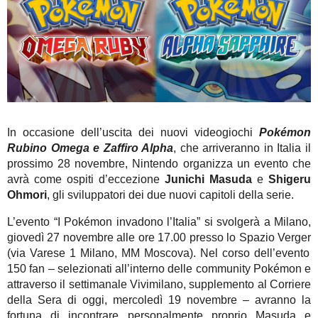
In occasione dell’uscita dei nuovi videogiochi
Pokémon
Rubino Omega e Zaffiro Alpha
, che arriveranno in Italia il
prossimo 28 novembre,
Nintendo organizza un evento che
avrà come ospiti d’eccezione
Junichi Masuda
e
Shigeru
Ohmori
, gli sviluppatori dei due nuovi capitoli della serie.
L’evento
“I Pokémon invadono l’Italia”
si svolgerà
a Milano,
giovedì 27 novembre alle ore 17.00
presso lo
Spazio Verger
(via Varese 1 Milano, MM Moscova). Nel corso dell’evento
150 fan – selezionati all’interno delle community Pokémon e
attraverso il settimanale Vivimilano, supplemento al Corriere
della Sera di oggi, mercoledì 19 novembre – avranno la
fortuna di
incontrare personalmente proprio Masuda e