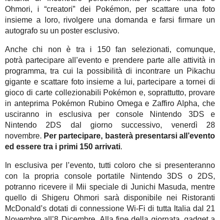
Ohmori, i “creatori” dei Pokémon, per scattare una foto
insieme a loro, rivolgere una domanda e farsi firmare un
autografo su un poster esclusivo.
Anche chi non è tra i 150 fan selezionati, comunque,
potrà partecipare all’evento e prendere parte alle attività in
programma, tra cui la possibilità di incontrare un
Pikachu
gigante
e scattare foto insieme a lui, partecipare a
tornei di
gioco di carte collezionabili Pokémon
e, soprattutto,
provare
in anteprima
Pokémon Rubino Omega e Zaffiro Alpha
, che
usciranno in esclusiva per console Nintendo 3DS e
Nintendo 2DS dal giorno successivo, venerdì 28
novembre.
Per partecipare, basterà presentarsi all’evento
ed essere tra i primi 150 arrivati
.
In esclusiva per l’evento, tutti coloro che si presenteranno
con la propria console portatile Nintendo 3DS o 2DS,
potranno ricevere il
Mii speciale di Junichi Masuda
, mentre
quello di Shigeru Ohmori sarà disponibile nei Ristoranti
McDonald’s dotati di connessione Wi-Fi di tutta Italia dal 21
Novembre all’8 Dicembre.
Alla fine della giornata,
gadget
a