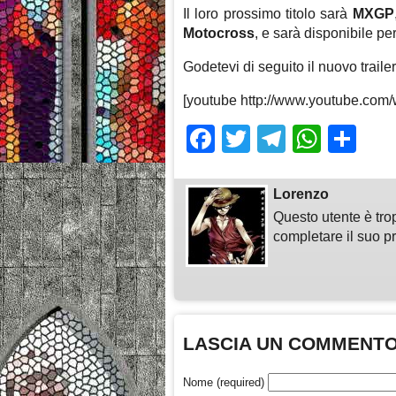
Il loro prossimo titolo sarà
MXGP
Motocross
, e sarà disponibile p
Godetevi di seguito il nuovo traile
[youtube http://www.youtube.c
Facebook
Twitter
Telegra
What
Sh
Lorenzo
Questo utente è tro
completare il suo pr
LASCIA UN COMMENT
Nome (required)