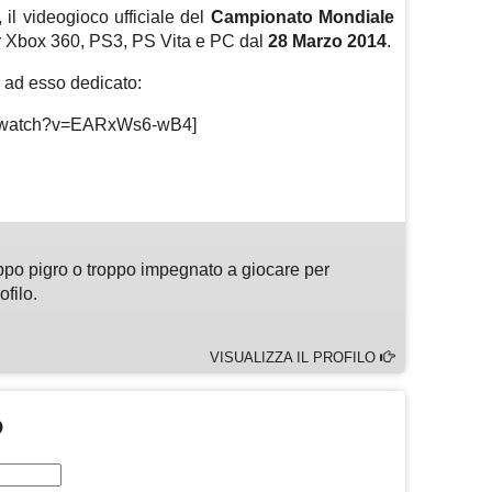
, il videogioco ufficiale del
Campionato Mondiale
er Xbox 360, PS3, PS Vita e PC dal
28 Marzo 2014
.
r ad esso dedicato:
om/watch?v=EARxWs6-wB4]
m
sApp
are
ppo pigro o troppo impegnato a giocare per
ofilo.
VISUALIZZA IL PROFILO
O