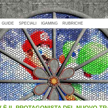
GUIDE
SPECIALI
IGAMING
RUBRICHE
È IL PROTAGONISTA DEL NUOVO TR