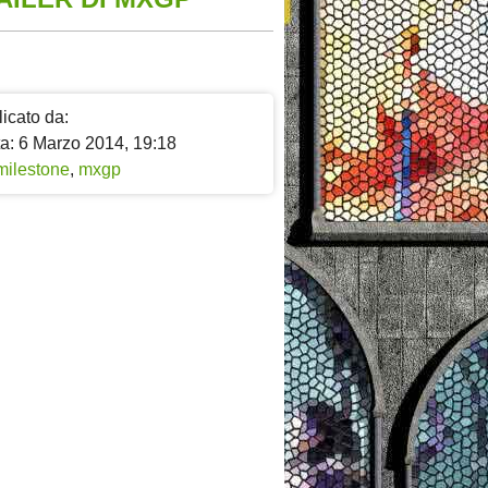
icato da:
ta: 6 Marzo 2014, 19:18
milestone
,
mxgp