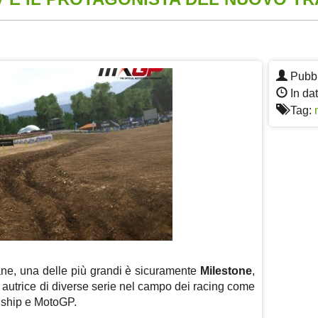
App
re
Pubbl
In da
Tag:
ane, una delle più grandi è sicuramente
Milestone
,
autrice di diverse serie nel campo dei racing come
ship e MotoGP.