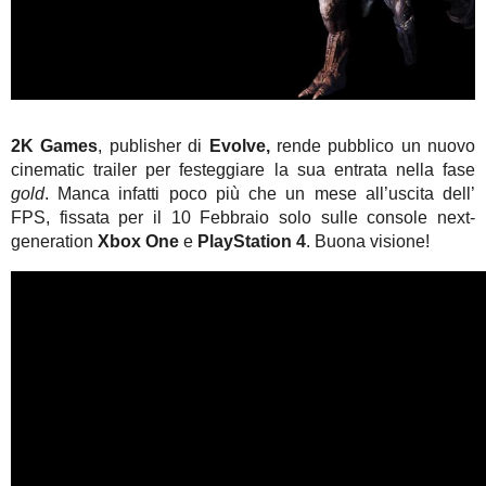
2K Games
, publisher di
Evolve,
rende pubblico un nuovo
cinematic trailer per festeggiare la sua entrata nella fase
gold
. Manca infatti poco più che un mese all’uscita dell’
FPS, fissata per il 10 Febbraio solo sulle console next-
generation
Xbox One
e
PlayStation 4
. Buona visione!