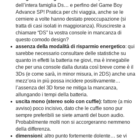
dell’intera famiglia Ds… e perfino del Game Boy
Advance SP! Pratica per chi viaggia, anche se le
cerniere a volte hanno destato preoccupazione (si
tratta di casi isolati in maggioranza). Riuscireste a
chiamare “DS” la vostra console in mancanza di
questo comodo design?
assenza della modalità di risparmio energetico
: qui
sarebbe necessario consultare delle statistiche su
quanto in effetti la batteria ne giovi, ma è innegabile
che per una console dalla durata così breve come è il
3Ds (e come sarà, in minor misura, in 2DS) anche una
mezz’ora in più possa incidere positivamente…
l’assenza del 3D forse ne mitiga la mancanza,
allungando i tempi della batteria.
uscita mono (stereo solo con cuffie)
: fattore (a mio
avviso) poco incisivo, dato che le cuffie sono pur
sempre preferibili se siete amanti del buon audio.
Probabilmente molti non si accorgeranno nemmeno
della differenza.
dimensioni
: altro punto fortemente dolente… se vi