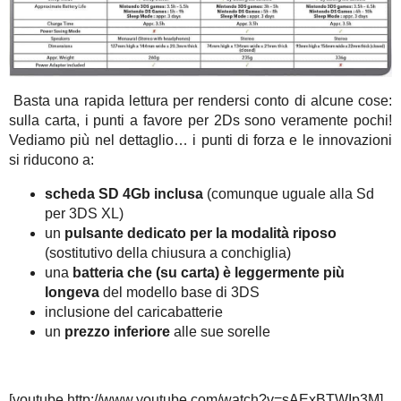
Basta una rapida lettura per rendersi conto di alcune cose:
sulla carta, i punti a favore per 2Ds sono veramente pochi!
Vediamo più nel dettaglio… i punti di forza e le innovazioni
si riducono a:
scheda SD 4Gb inclusa
(comunque uguale alla Sd
per 3DS XL)
un
pulsante dedicato per la modalità riposo
(sostitutivo della chiusura a conchiglia)
una
batteria che (su carta) è leggermente più
longeva
del modello base di 3DS
inclusione del caricabatterie
un
prezzo inferiore
alle sue sorelle
[youtube http://www.youtube.com/watch?v=sAExBTWIp3M]