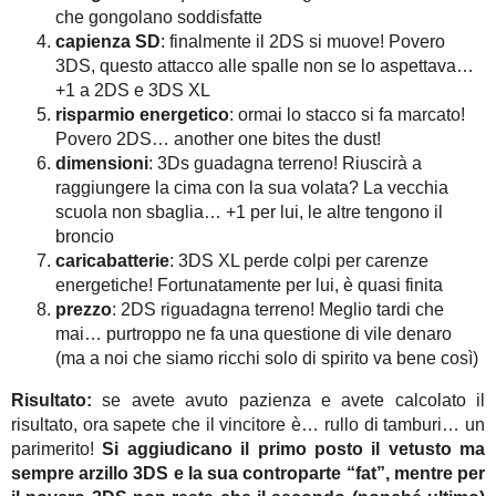
che gongolano soddisfatte
capienza SD
: finalmente il 2DS si muove! Povero
3DS, questo attacco alle spalle non se lo aspettava…
+1 a 2DS e 3DS XL
risparmio energetico
: ormai lo stacco si fa marcato!
Povero 2DS… another one bites the dust!
dimensioni
: 3Ds guadagna terreno! Riuscirà a
raggiungere la cima con la sua volata? La vecchia
scuola non sbaglia… +1 per lui, le altre tengono il
broncio
caricabatterie
: 3DS XL perde colpi per carenze
energetiche! Fortunatamente per lui, è quasi finita
prezzo
: 2DS riguadagna terreno! Meglio tardi che
mai… purtroppo ne fa una questione di vile denaro
(ma a noi che siamo ricchi solo di spirito va bene così)
Risultato:
se avete avuto pazienza e avete calcolato il
risultato, ora sapete che il vincitore è… rullo di tamburi… un
parimerito!
Si aggiudicano il primo posto il vetusto ma
sempre arzillo 3DS e la sua controparte “fat”, mentre per