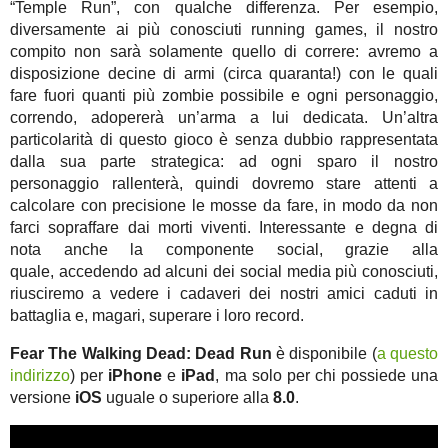
“Temple Run”, con qualche differenza. Per esempio,
diversamente ai più conosciuti running games, il nostro
compito non sarà solamente quello di correre: avremo a
disposizione decine di armi (circa quaranta!) con le quali
fare fuori quanti più zombie possibile e ogni personaggio,
correndo, adopererà un’arma a lui dedicata. Un’altra
particolarità di questo gioco è senza dubbio rappresentata
dalla sua parte strategica: ad ogni sparo il nostro
personaggio rallenterà, quindi dovremo stare attenti a
calcolare con precisione le mosse da fare, in modo da non
farci sopraffare dai morti viventi. Interessante e degna di
nota anche la componente social, grazie alla
quale, accedendo ad alcuni dei social media più conosciuti,
riusciremo a vedere i cadaveri dei nostri amici caduti in
battaglia e, magari, superare i loro record.
Fear The Walking Dead: Dead Run
è disponibile (
a questo
indirizzo
) per
iPhone
e
iPad
, ma solo per chi possiede una
versione
iOS
uguale o superiore alla
8.0
.