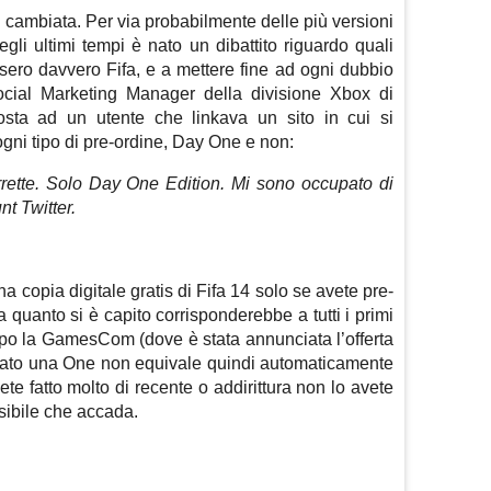
è cambiata. Per via probabilmente delle più versioni
egli ultimi tempi è nato un dibattito riguardo quali
sero davvero Fifa, e a mettere fine ad ogni dubbio
ial Marketing Manager della divisione Xbox di
posta ad un utente che linkava un sito in cui si
gni tipo di pre-ordine, Day One e non:
rette. Solo Day One Edition. Mi sono occupato di
nt Twitter.
na copia digitale gratis di Fifa 14 solo se avete pre-
 quanto si è capito corrisponderebbe a tutti i primi
dopo la GamesCom (dove è stata annunciata l’offerta
dinato una One non equivale quindi automaticamente
vete fatto molto di recente o addirittura non lo avete
sibile che accada.
m
sApp
are