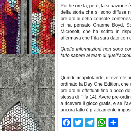
Poche ore fa, però, la situazione 
della storia che si sono diffuse n
pre-ordini della console contenes
ci ha pensato Graeme Boyd, Soc
Microsoft, che ha scritto in ris
affermava che Fifa sarà dato con o
Quelle informazioni non sono cor
farlo sapere al team di quell’accou
Quindi, ricapitolando, riceverete u
ordinato la Day One Edition, che a
pre-ordini effettuati fino a poco 
stessa di Fifa 14). Avere pre-or
a ricevere il gioco gratis, e se l’a
ancora fatto è praticamente impos
Facebook
Twitter
Telegra
What
Sh