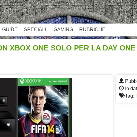
GUIDE
SPECIALI
IGAMING
RUBRICHE
CON XBOX ONE SOLO PER LA DAY ONE
App
re
Pubbl
In da
Tag: