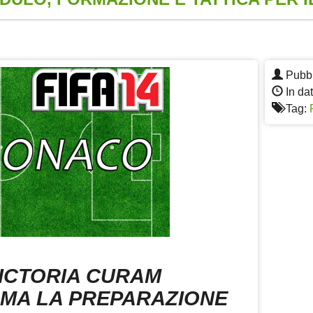
App
re
Pubbl
In da
Tag:
ICTORIA CURAM
AMA LA PREPARAZIONE