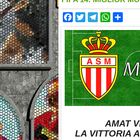
Facebook
Twitter
Telegram
Whats
Sha
AMAT V
LA VITTORIA 