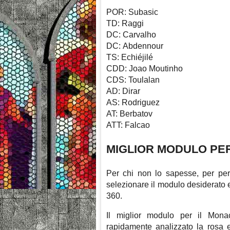
POR: Subasic
TD: Raggi
DC: Carvalho
DC: Abdennour
TS: Echiéjilé
CDD: Joao Moutinho
CDS: Toulalan
AD: Dirar
AS: Rodriguez
AT: Berbatov
ATT: Falcao
MIGLIOR MODULO PE
Per chi non lo sapesse, per per
selezionare il modulo desiderato 
360.
Il miglior modulo per il Mon
rapidamente analizzato la rosa e 