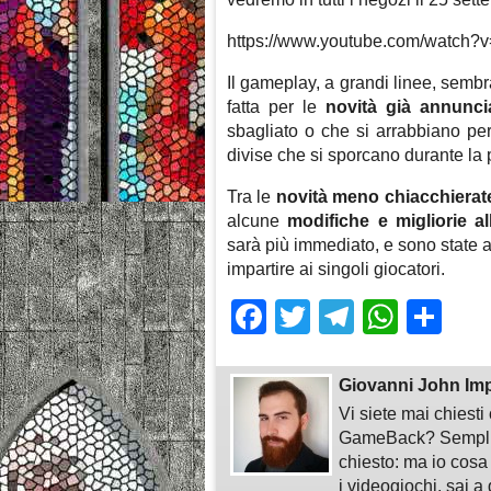
https://www.youtube.com/watch
Il gameplay, a grandi linee, sembr
fatta per le
novità già annunci
sbagliato o che si arrabbiano pe
divise che si sporcano durante la p
Tra le
novità meno chiacchierat
alcune
modifiche e migliorie a
sarà più immediato, e sono state a
impartire ai singoli giocatori.
Facebook
Twitter
Telegra
What
Sh
Giovanni John Im
Vi siete mai chiest
GameBack? Semplice
chiesto: ma io cosa
i videogiochi, sai a 