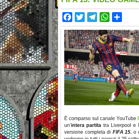
Facebook
Twitter
Telegram
Whats
Sha
È comparso sul canale YouTube
un’
intera partita
tra Liverpool e 
versione completa di
FIFA 15
, o
vedremo in tutti i negozi il 25 sett