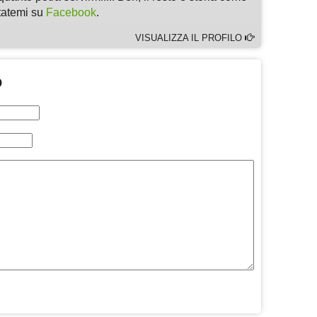
ltatemi su
Facebook
.
VISUALIZZA IL PROFILO
O