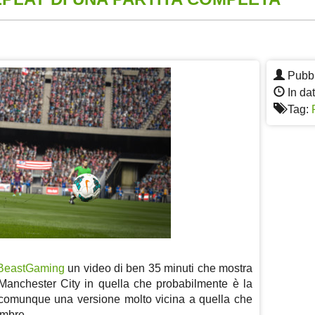
App
re
Pubbl
In da
Tag:
BeastGaming
un video di ben 35 minuti che mostra
Manchester City in quella che probabilmente è la
 comunque una versione molto vicina a quella che
embre.