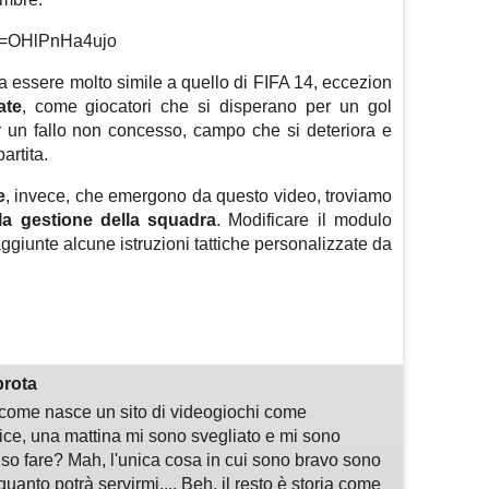
?v=OHlPnHa4ujo
a essere molto simile a quello di FIFA 14, eccezion
ate
, come giocatori che si disperano per un gol
r un fallo non concesso, campo che si deteriora e
artita.
e
, invece, che emergono da questo video, troviamo
lla gestione della squadra
. Modificare il modulo
ggiunte alcune istruzioni tattiche personalizzate da
m
sApp
are
prota
i come nasce un sito di videogiochi come
, una mattina mi sono svegliato e mi sono
 so fare? Mah, l'unica cosa in cui sono bravo sono
quanto potrà servirmi.... Beh, il resto è storia come