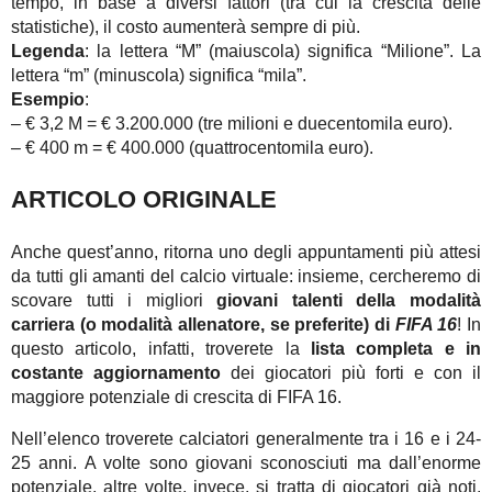
tempo, in base a diversi fattori (tra cui la crescita delle
statistiche), il costo aumenterà sempre di più.
Legenda
: la lettera “M” (maiuscola) significa “Milione”. La
lettera “m” (minuscola) significa “mila”.
Esempio
:
– € 3,2 M = € 3.200.000 (tre milioni e duecentomila euro).
– € 400 m = € 400.000 (quattrocentomila euro).
ARTICOLO ORIGINALE
Anche quest’anno, ritorna uno degli appuntamenti più attesi
da tutti gli amanti del calcio virtuale: insieme, cercheremo di
scovare tutti i migliori
giovani talenti della modalità
carriera (o modalità allenatore, se preferite) di
FIFA 16
! In
questo articolo, infatti, troverete la
lista completa e in
costante aggiornamento
dei giocatori più forti e con il
maggiore potenziale di crescita di FIFA 16.
Nell’elenco troverete calciatori generalmente tra i 16 e i 24-
25 anni. A volte sono giovani sconosciuti ma dall’enorme
potenziale, altre volte, invece, si tratta di giocatori già noti.