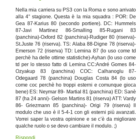
Nella mia carriera su PS3 con la Roma e sono arrivato
alla 4° stagione. Questa è la mia squadra : POR: De
Gea 87-Karius 80 (secondo portiere). DC: Hummels
87-Javi Martinez 86-Smalling 85-Rugani 83
(panchina)-Oxford 82 (panchina)-Rudiger 80 (riserva)-
St.Juste 76 (riserva). TS: Alaba 88-Digne 78 (riserva)-
Emerson 72 (riserva) TD: Lemina 87 (lo uso come td
perchè ha delle ottime statistiche)-Ayhan (lo uso come
td per lo stesso fatto di Lemina CC:André Gomes 84-
Ozyakup 83 (panchina) COC: Calhanoglu 87-
Odegaard 78 (panchina) Douglas Costa 84 (lo uso
come coc perchè ho troppi esterni e comunque gioca
bene) ES: Neymar 89- Martial 81 (panchina) ED: Sanè
87 (ha 24 anni)- Gelson Martins 81 (riserva) ATT: Vardy
86- Griezmann 85 (panchina)- Origi 79 (riserva) Il
modulo che uso è il 5-4-1 con gli esterni più avanzati.
Vorrei saper la vostra opinione e se c’è da migliorare
qualche ruolo o se devo cambiare il modulo. ;)
Rispondi