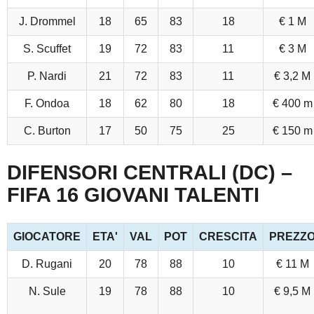
J. Drommel
18
65
83
18
€ 1 M
S. Scuffet
19
72
83
11
€ 3 M
P. Nardi
21
72
83
11
€ 3,2 M
F. Ondoa
18
62
80
18
€ 400 m
C. Burton
17
50
75
25
€ 150 m
DIFENSORI CENTRALI (DC) –
FIFA 16 GIOVANI TALENTI
GIOCATORE
ETA'
VAL
POT
CRESCITA
PREZZ
D. Rugani
20
78
88
10
€ 11 M
N. Sule
19
78
88
10
€ 9,5 M