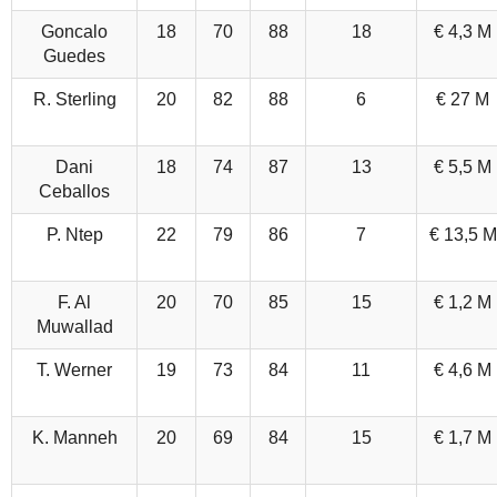
Goncalo
18
70
88
18
€ 4,3 M
Guedes
R. Sterling
20
82
88
6
€ 27 M
Dani
18
74
87
13
€ 5,5 M
Ceballos
P. Ntep
22
79
86
7
€ 13,5 M
F. Al
20
70
85
15
€ 1,2 M
Muwallad
T. Werner
19
73
84
11
€ 4,6 M
K. Manneh
20
69
84
15
€ 1,7 M