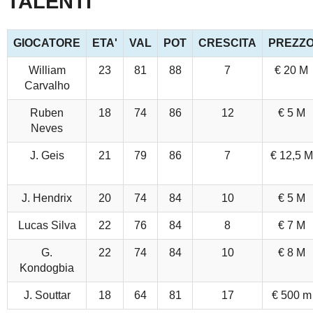
TALENTI
GIOCATORE
ETA'
VAL
POT
CRESCITA
PREZZ
William
23
81
88
7
€ 20 M
Carvalho
Ruben
18
74
86
12
€ 5 M
Neves
J. Geis
21
79
86
7
€ 12,5 M
J. Hendrix
20
74
84
10
€ 5 M
Lucas Silva
22
76
84
8
€ 7 M
G.
22
74
84
10
€ 8 M
Kondogbia
J. Souttar
18
64
81
17
€ 500 m