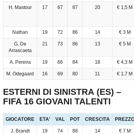
H. Mastour
17
67
87
20
€ 1,5 M
Nathan
19
72
86
14
€ 3 M
G. De
21
73
86
13
€ 5 M
Arrascaeta
A. Pereira
19
66
84
18
€ 4,3 M
M. Odegaard
16
69
80
11
€ 1,7 M
ESTERNI DI SINISTRA (ES) –
FIFA 16 GIOVANI TALENTI
GIOCATORE
ETA'
VAL
POT
CRESCITA
PREZZ
J. Brandt
19
74
88
14
€ 7 M