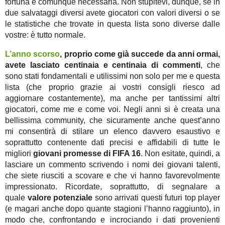
fortuna è comunque necessaria. Non stupitevi, dunque, se in
due salvataggi diversi avete giocatori con valori diversi o se
le statistiche che trovate in questa lista sono diverse dalle
vostre: è tutto normale.
L’anno scorso
, proprio come già succede da anni ormai,
avete lasciato centinaia e centinaia
di commenti
, che
sono stati fondamentali e utilissimi non solo per me e questa
lista (che proprio grazie ai vostri consigli riesco ad
aggiornare costantemente), ma anche per tantissimi altri
giocatori, come me e come voi. Negli anni si è creata una
bellissima community, che sicuramente anche quest’anno
mi consentirà di stilare un elenco davvero esaustivo e
soprattutto contenente dati precisi e affidabili di tutte le
migliori
giovani promesse di FIFA 16
. Non esitate, quindi, a
lasciare un commento scrivendo i nomi dei giovani talenti,
che siete riusciti a scovare e che vi hanno favorevolmente
impressionato. Ricordate, soprattutto, di segnalare a
quale
valore potenziale
sono arrivati questi futuri top player
(e magari anche dopo quante stagioni l’hanno raggiunto), in
modo che, confrontando e incrociando i dati provenienti