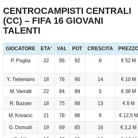
CENTROCAMPISTI CENTRALI
(CC) – FIFA 16 GIOVANI
TALENTI
GIOCATORE
ETA'
VAL
POT
CRESCITA
PREZZ
P. Pogba
22
86
92
6
€ 52 M
Y. Tielemans
18
76
90
14
€ 10 M
M. Verratti
22
84
89
5
€ 38 M
R. Bazoer
18
75
88
13
€ 8 M
M. Kovacic
21
78
86
8
€ 12,5 M
G. Donsah
19
69
85
16
€ 2,2 M