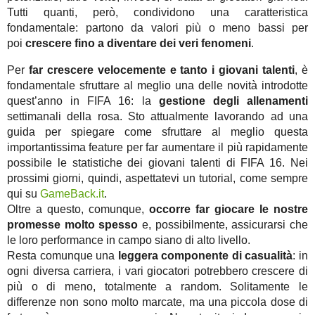
Tutti quanti, però, condividono una caratteristica
fondamentale: partono da valori più o meno bassi per
poi
crescere fino a diventare dei veri fenomeni
.
Per
far crescere velocemente e tanto i giovani talenti
, è
fondamentale sfruttare al meglio una delle novità introdotte
quest’anno in FIFA 16: la
gestione degli allenamenti
settimanali della rosa. Sto attualmente lavorando ad una
guida per spiegare come sfruttare al meglio questa
importantissima feature per far aumentare il più rapidamente
possibile le statistiche dei giovani talenti di FIFA 16. Nei
prossimi giorni, quindi, aspettatevi un tutorial, come sempre
qui su
GameBack.it
.
Oltre a questo, comunque,
occorre far giocare le nostre
promesse molto spesso
e, possibilmente, assicurarsi che
le loro performance in campo siano di alto livello.
Resta comunque una
leggera componente di casualità
: in
ogni diversa carriera, i vari giocatori potrebbero crescere di
più o di meno, totalmente a random. Solitamente le
differenze non sono molto marcate, ma una piccola dose di