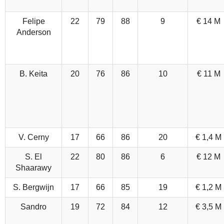
Felipe
22
79
88
9
€ 14 M
Anderson
B. Keita
20
76
86
10
€ 11 M
V. Cerny
17
66
86
20
€ 1,4 M
S. El
22
80
86
6
€ 12 M
Shaarawy
S. Bergwijn
17
66
85
19
€ 1,2 M
Sandro
19
72
84
12
€ 3,5 M