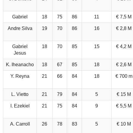
Gabriel
18
75
86
11
€ 7,5 M
Andre Silva
19
70
86
16
€ 2,8 M
Gabriel
18
70
85
15
€ 4,2 M
Jesus
K. Iheanacho
18
67
85
18
€ 2,6 M
Y. Reyna
21
66
84
18
€ 700 m
L. Vietto
21
79
84
5
€ 15 M
I. Ezekiel
21
75
84
9
€ 5,5 M
A. Carroll
26
78
83
5
€ 10 M