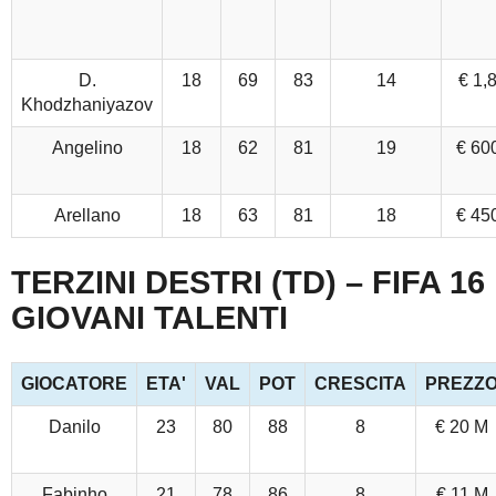
D.
18
69
83
14
€ 1,
Khodzhaniyazov
Angelino
18
62
81
19
€ 60
Arellano
18
63
81
18
€ 45
TERZINI DESTRI (TD) – FIFA 16
GIOVANI TALENTI
GIOCATORE
ETA'
VAL
POT
CRESCITA
PREZZ
Danilo
23
80
88
8
€ 20 M
Fabinho
21
78
86
8
€ 11 M