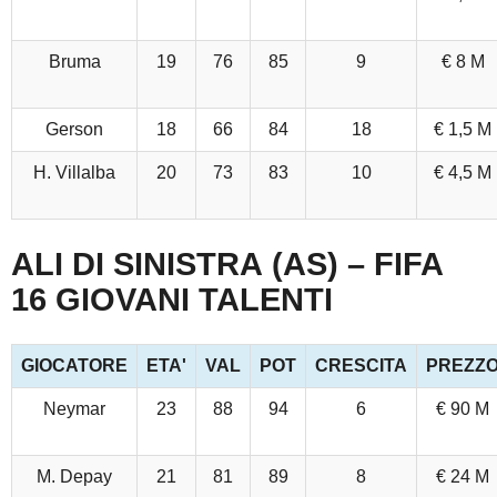
Bruma
19
76
85
9
€ 8 M
Gerson
18
66
84
18
€ 1,5 M
H. Villalba
20
73
83
10
€ 4,5 M
ALI DI SINISTRA (AS) – FIFA
16 GIOVANI TALENTI
GIOCATORE
ETA'
VAL
POT
CRESCITA
PREZZ
Neymar
23
88
94
6
€ 90 M
M. Depay
21
81
89
8
€ 24 M