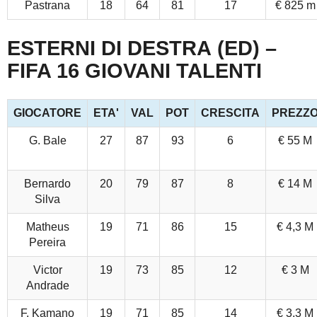
Pastrana
18
64
81
17
€ 825 m
ESTERNI DI DESTRA (ED) –
FIFA 16 GIOVANI TALENTI
GIOCATORE
ETA'
VAL
POT
CRESCITA
PREZZ
G. Bale
27
87
93
6
€ 55 M
Bernardo
20
79
87
8
€ 14 M
Silva
Matheus
19
71
86
15
€ 4,3 M
Pereira
Victor
19
73
85
12
€ 3 M
Andrade
F. Kamano
19
71
85
14
€ 3,3 M