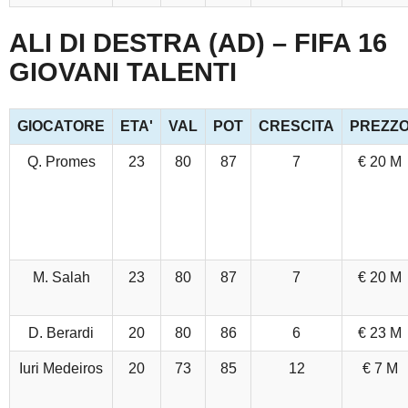
ALI DI DESTRA (AD) – FIFA 16
GIOVANI TALENTI
GIOCATORE
ETA'
VAL
POT
CRESCITA
PREZZ
Q. Promes
23
80
87
7
€ 20 M
M. Salah
23
80
87
7
€ 20 M
D. Berardi
20
80
86
6
€ 23 M
Iuri Medeiros
20
73
85
12
€ 7 M