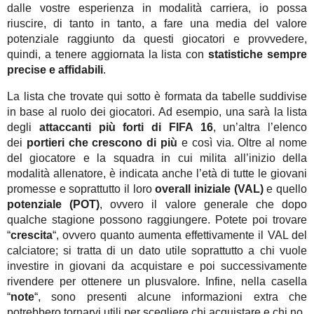
dalle vostre esperienza in modalità carriera, io possa
riuscire, di tanto in tanto, a fare una media del valore
potenziale raggiunto da questi giocatori e provvedere,
quindi, a tenere aggiornata la lista con
statistiche sempre
precise e affidabili
.
La lista che trovate qui sotto è formata da tabelle suddivise
in base al ruolo dei giocatori. Ad esempio, una sarà la lista
degli
attaccanti più forti di FIFA 16
, un’altra l’elenco
dei
portieri che crescono di più
e così via. Oltre al nome
del giocatore e la squadra in cui milita all’inizio della
modalità allenatore, è indicata anche l’età di tutte le giovani
promesse e soprattutto il loro
overall iniziale (VAL)
e quello
potenziale (POT)
, ovvero il valore generale che dopo
qualche stagione possono raggiungere. Potete poi trovare
“
crescita
“, ovvero quanto aumenta effettivamente il VAL del
calciatore; si tratta di un dato utile soprattutto a chi vuole
investire in giovani da acquistare e poi successivamente
rivendere per ottenere un plusvalore. Infine, nella casella
“
note
“, sono presenti alcune informazioni extra che
potrebbero tornarvi utili per scegliere chi acquistare e chi no.