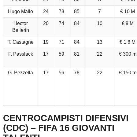
Hugo Mallo
24
78
85
7
€ 10 M
Hector
20
74
84
10
€ 9 M
Bellerin
T. Castagne
19
71
84
13
€ 1,6 M
F. Passlack
17
59
81
22
€ 300 m
G. Pezzella
17
56
78
22
€ 150 m
CENTROCAMPISTI DIFENSIVI
(CDC) – FIFA 16 GIOVANTI