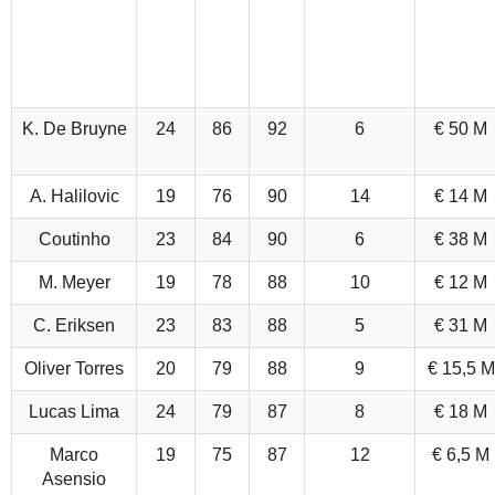
K. De Bruyne
24
86
92
6
€ 50 M
A. Halilovic
19
76
90
14
€ 14 M
Coutinho
23
84
90
6
€ 38 M
M. Meyer
19
78
88
10
€ 12 M
C. Eriksen
23
83
88
5
€ 31 M
Oliver Torres
20
79
88
9
€ 15,5 M
Lucas Lima
24
79
87
8
€ 18 M
Marco
19
75
87
12
€ 6,5 M
Asensio