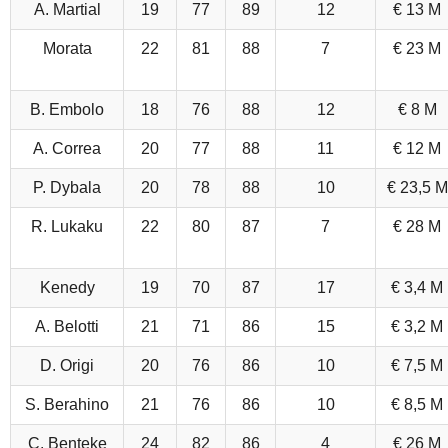
A. Martial
19
77
89
12
€ 13 M
Morata
22
81
88
7
€ 23 M
B. Embolo
18
76
88
12
€ 8 M
A. Correa
20
77
88
11
€ 12 M
P. Dybala
20
78
88
10
€ 23,5 M
R. Lukaku
22
80
87
7
€ 28 M
Kenedy
19
70
87
17
€ 3,4 M
A. Belotti
21
71
86
15
€ 3,2 M
D. Origi
20
76
86
10
€ 7,5 M
S. Berahino
21
76
86
10
€ 8,5 M
C. Benteke
24
82
86
4
€ 26 M