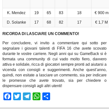
K. Mendez
19
65
83
18
€ 900 m
D. Solanke
17
68
82
17
€ 1,7 M
RICORDA DI LASCIARE UN COMMENTO!
Per concludere, vi invito a commentare qui sotto per
segnalare i giovani talenti di FIFA 16 che avete scovato
durante le vostre carriere. Negli anni qui su GameBack si è
formata una community di cui vado molto fiero, davvero
attiva e solidale, ricca di giocatori sempre pronti ad aiutarsi a
vicenda con consigli e suggerimenti. Anche quest’anno,
quindi, non esitate a lasciare un commento, sia per indicare
le promesse che avete trovato, sia per chiedere o
dispensare consigli agli altri utenti!
Facebook
Twitter
Telegram
WhatsApp
Share