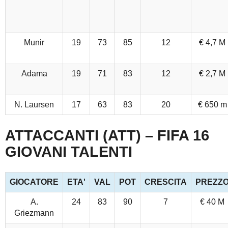
Munir
19
73
85
12
€ 4,7 M
Adama
19
71
83
12
€ 2,7 M
N. Laursen
17
63
83
20
€ 650 m
ATTACCANTI (ATT) – FIFA 16
GIOVANI TALENTI
GIOCATORE
ETA'
VAL
POT
CRESCITA
PREZZ
A.
24
83
90
7
€ 40 M
Griezmann