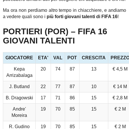
Ma ora non perdiamo altro tempo in chiacchiere, e andiamo
a vedere quali sono i
più forti giovani talenti di FIFA 16
!
PORTIERI (POR) – FIFA 16
GIOVANI TALENTI
GIOCATORE
ETA'
VAL
POT
CRESCITA
PREZZ
Kepa
20
74
87
13
€ 4,5 M
Arrizabalaga
J. Butland
22
77
87
10
€ 14 M
B. Dragowski
17
71
86
15
€ 2,8 M
Andre'
19
70
85
15
€ 2 M
Moreira
R. Gudino
19
70
85
15
€ 2 M