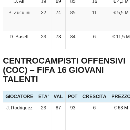
D. Alli
19
69
85
16
€ 4,3 M
B. Zuculini
22
74
85
11
€ 5,5 M
D. Baselli
23
78
84
6
€ 11,5 M
CENTROCAMPISTI OFFENSIVI
(COC) – FIFA 16 GIOVANI
TALENTI
GIOCATORE
ETA'
VAL
POT
CRESCITA
PREZZ
J. Rodriguez
23
87
93
6
€ 63 M