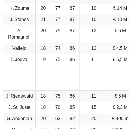
K. Zouma
20
77
87
10
€ 14 M
J. Stones
21
77
87
10
€ 10 M
A.
20
75
87
12
€ 6 M
Romagnoli
Vallejo
18
74
86
12
€ 4,5 M
T. Jedvaj
19
75
86
11
€ 5,5 M
J. Riedewald
18
75
86
11
€ 5 M
J. St. Juste
18
70
85
15
€ 2,3 M
G. Andonian
20
62
82
20
€ 400 m