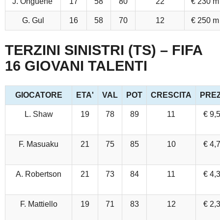
J. Onguene'
17
58
80
22
€ 230 m
G. Gul
16
58
70
12
€ 250 m
TERZINI SINISTRI (TS) – FIFA
16 GIOVANI TALENTI
GIOCATORE
ETA'
VAL
POT
CRESCITA
PRE
L. Shaw
19
78
89
11
€ 9,
F. Masuaku
21
75
85
10
€ 4,
A. Robertson
21
73
84
11
€ 4,
F. Mattiello
19
71
83
12
€ 2,