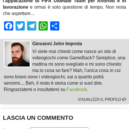
l’applicazione di FIFA Ultimate Team per Android è in
lavorazione
e ormai è solo questione di tempo. Non resta
che aspettare…
Facebook
Twitter
Telegram
WhatsApp
Share
Giovanni John Improta
Vi siete mai chiesti come nasce un sito di
videogiochi come GameBack? Semplice, una
mattina mi sono svegliato e mi sono chiesto:
ma io cosa so fare? Mah, l'unica cosa in cui
sono bravo sono i videogiochi, sai a quanto potrà
servirmi.... Beh, il resto è storia come si suol dire.
Ringraziatemi o insultatemi su
Facebook
.
VISUALIZZA IL PROFILO
LASCIA UN COMMENTO