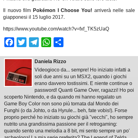
Il nuovo film
Pokémon I Choose You!
arriverà nelle sale
giapponesi il 15 luglio 2017.
https://www.youtube.com/watch?v=fxf_TK5zUaQ
Facebook
Twitter
Telegram
WhatsApp
Share
Daniela Rizzo
Videogioco da... sempre! Ho iniziato infatti a
soli due anni su un MSX2, quando i giochi
erano davvero tostissimi. E niente continue o
password! Quanti Game Over, ragazzi! Ho poi
scoperto Nintendo, e da quando mi hanno regalato un
Game Boy Color non sono più tornata dal Mondo dei
Funghi (o da Johto, o da Hyrule... beh, fate vobis!). Forse
proprio perché ho iniziato su giochi già "vecchi", ho sempre
nutrito una grandissima passione per il retrogaming:
quando sento una melodia a 8 bit, mi sento sempre un po'
archeologa! La mia serie preferita? The Legend of Zelda,