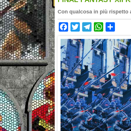
Con qualcosa in più rispetto a
Facebook
Twitter
Telegram
Whats
Sha