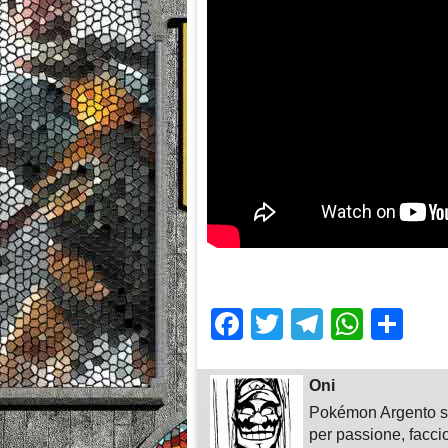
Facebook
Twitter
Telegra
What
Sh
Oni
Pokémon Argento su
per passione, faccio