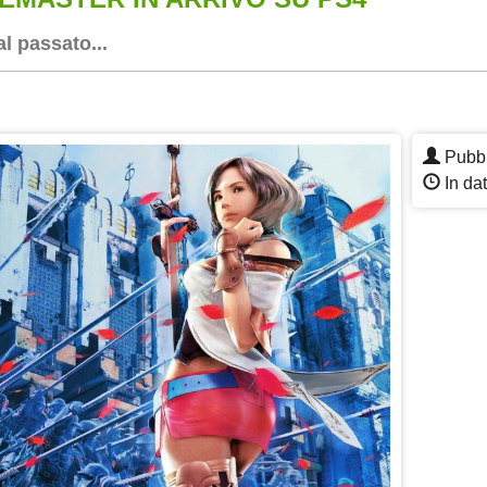
l passato...
App
re
Pubbl
In da