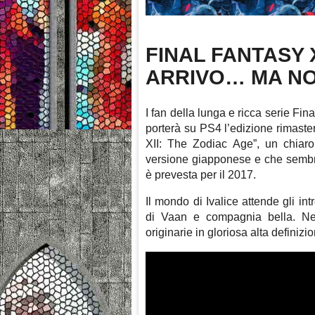
FINAL FANTASY 
ARRIVO… MA NON
I fan della lunga e ricca serie Fi
porterà su PS4 l’edizione rimaste
XII: The Zodiac Age”, un chiaro 
versione giapponese e che sembre
è prevesta per il 2017.
Il mondo di Ivalice attende gli in
di Vaan e compagnia bella. Nel
originarie in gloriosa alta definizi