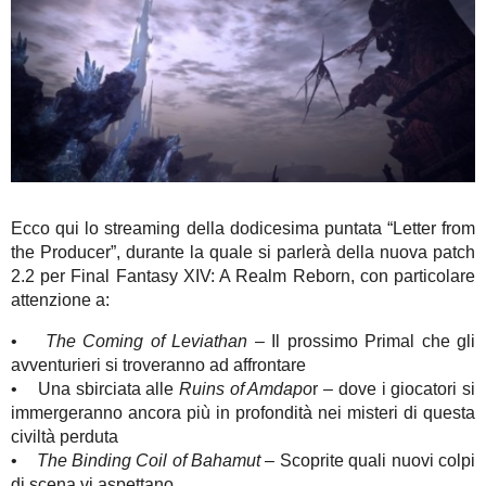
Ecco qui lo streaming della dodicesima puntata “Letter from
the Producer”, durante la quale si parlerà della nuova patch
2.2 per Final Fantasy XIV: A Realm Reborn, con particolare
attenzione a:
•
The Coming of Leviathan –
Il prossimo Primal che gli
avventurieri si troveranno ad affrontare
• Una sbirciata alle
Ruins of Amdapo
r – dove i giocatori si
immergeranno ancora più in profondità nei misteri di questa
civiltà perduta
•
The Binding Coil of Bahamut
– Scoprite quali nuovi colpi
di scena vi aspettano