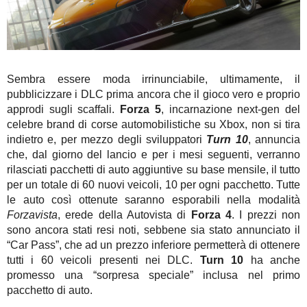
Sembra essere moda irrinunciabile, ultimamente, il
pubblicizzare i DLC prima ancora che il gioco vero e proprio
approdi sugli scaffali.
Forza 5
, incarnazione next-gen del
celebre brand di corse automobilistiche su Xbox, non si tira
indietro e, per mezzo degli sviluppatori
Turn 10
, annuncia
che, dal giorno del lancio e per i mesi seguenti, verranno
rilasciati pacchetti di auto aggiuntive su base mensile, il tutto
per un totale di 60 nuovi veicoli, 10 per ogni pacchetto. Tutte
le auto così ottenute saranno esporabili nella modalità
Forzavista
, erede della Autovista di
Forza 4
. I prezzi non
sono ancora stati resi noti, sebbene sia stato annunciato il
“Car Pass”, che ad un prezzo inferiore permetterà di ottenere
tutti i 60 veicoli presenti nei DLC.
Turn 10
ha anche
promesso una “sorpresa speciale” inclusa nel primo
pacchetto di auto.