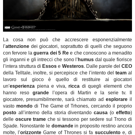
La cosa non può che accrescere esponenzialmente
l’
attenzione
dei giocatori, soprattutto di quelli che seguono
con fervore la
guerra dei 5 Re
e che conoscono a menadito
gli inganni e gli intrecci che sono l’
humus
dal quale fiorisce
l’intera struttura di
Essos
e
Westeros
. Dalle parole del
CEO
della Telltale, inoltre, si percepisce che l’intento del
team
al
lavoro sul gioco è quello di restituire ai giocatori
un’
esperienza
piena e viva,
ricca
di quegli elementi che
hanno reso
grande
l’opera di Martin e la serie tv. Il
giocatore, presumibilmente, sarà chiamato ad
esplorare
il
vasto
mondo
di The Game of Trhones, cercando il proprio
posto
all’interno della storia diventando
causa
(o
effetto
)
delle
oscure trame
che si tessono per sedere sul Trono di
Spade. Nonostante le
domande
in proposito restino ancora
molte, l’
orizzonte
Game of Thrones si fa
succulento
e, di