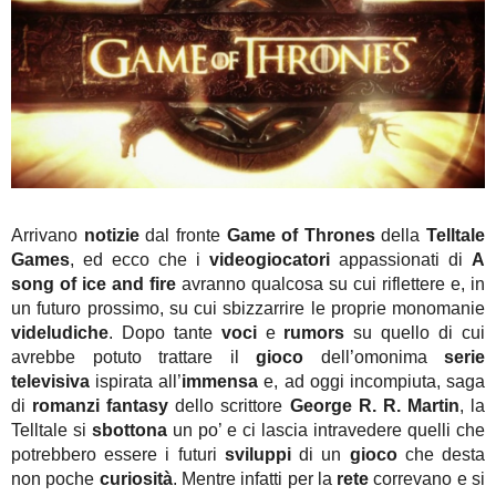
Arrivano
notizie
dal fronte
Game of Thrones
della
Telltale
Games
, ed ecco che i
videogiocatori
appassionati di
A
song of ice and fire
avranno qualcosa su cui riflettere e, in
un futuro prossimo, su cui sbizzarrire le proprie monomanie
videludiche
. Dopo tante
voci
e
rumors
su quello di cui
avrebbe potuto trattare il
gioco
dell’omonima
serie
televisiva
ispirata all’
immensa
e, ad oggi incompiuta, saga
di
romanzi fantasy
dello scrittore
George R. R. Martin
, la
Telltale si
sbottona
un po’ e ci lascia intravedere quelli che
potrebbero essere i futuri
sviluppi
di un
gioco
che desta
non poche
curiosità
. Mentre infatti per la
rete
correvano e si