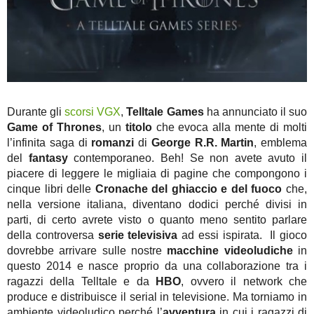
Durante gli
scorsi VGX
,
Telltale Games
ha annunciato il suo
Game of Thrones
, un
titolo
che evoca alla mente di molti
l’infinita saga di
romanzi
di
George R.R. Martin
, emblema
del
fantasy
contemporaneo. Beh! Se non avete avuto il
piacere di leggere le migliaia di pagine che compongono i
cinque libri delle
Cronache del ghiaccio e del fuoco
che,
nella versione italiana, diventano dodici perché divisi in
parti, di certo avrete visto o quanto meno sentito parlare
della controversa
serie televisiva
ad essi ispirata. Il gioco
dovrebbe arrivare sulle nostre
macchine videoludiche
in
questo 2014 e nasce proprio da una collaborazione tra i
ragazzi della Telltale e da
HBO
, ovvero il network che
produce e distribuisce il serial in televisione. Ma torniamo in
ambiente videoludico perché l’
avventura
in cui i ragazzi di