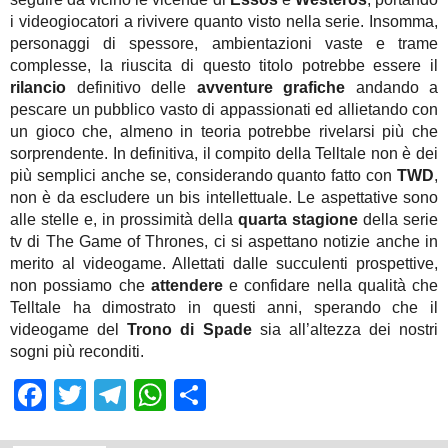
i videogiocatori a rivivere quanto visto nella serie. Insomma,
personaggi di spessore, ambientazioni vaste e trame
complesse, la riuscita di questo titolo potrebbe essere il
rilancio
definitivo delle
avventure grafiche
andando a
pescare un pubblico vasto di appassionati ed allietando con
un gioco che, almeno in teoria potrebbe rivelarsi più che
sorprendente. In definitiva, il compito della Telltale non è dei
più semplici anche se, considerando quanto fatto con
TWD
,
non è da escludere un bis intellettuale. Le aspettative sono
alle stelle e, in prossimità della
quarta stagione
della serie
tv di The Game of Thrones, ci si aspettano notizie anche in
merito al videogame. Allettati dalle succulenti prospettive,
non possiamo che
attendere
e confidare nella qualità che
Telltale ha dimostrato in questi anni, sperando che il
videogame del
Trono di Spade
sia all’altezza dei nostri
sogni più reconditi.
Facebook
Twitter
Telegram
WhatsApp
Share