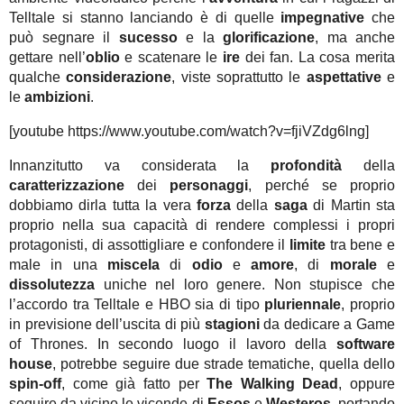
Telltale si stanno lanciando è di quelle
impegnative
che
può segnare il
sucesso
e la
glorificazione
, ma anche
gettare nell’
oblio
e scatenare le
ire
dei fan. La cosa merita
qualche
considerazione
, viste soprattutto le
aspettative
e
le
ambizioni
.
[youtube https://www.youtube.com/watch?v=fjiVZdg6lng]
Innanzitutto va considerata la
profondità
della
caratterizzazione
dei
personaggi
, perché se proprio
dobbiamo dirla tutta la vera
forza
della
saga
di Martin sta
proprio nella sua capacità di rendere complessi i propri
protagonisti, di assottigliare e confondere il
limite
tra bene e
male in una
miscela
di
odio
e
amore
, di
morale
e
dissolutezza
uniche nel loro genere. Non stupisce che
l’accordo tra Telltale e HBO sia di tipo
pluriennale
, proprio
in previsione dell’uscita di più
stagioni
da dedicare a Game
of Thrones. In secondo luogo il lavoro della
software
house
, potrebbe seguire due strade tematiche, quella dello
spin-off
, come già fatto per
The Walking Dead
, oppure
seguire da vicino le vicende di
Essos
e
Westeros
, portando