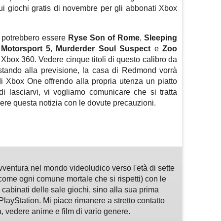
sui giochi gratis di novembre per gli abbonati Xbox
e potrebbero essere
Ryse Son of Rome
,
Sleeping
 Motorsport 5
,
Murderder Soul Suspect
e
Zoo
e Xbox 360. Vedere cinque titoli di questo calibro da
a stando alla previsione, la casa di Redmond vorrà
di Xbox One offrendo alla propria utenza un piatto
i lasciarvi, vi vogliamo comunicare che si tratta
ere questa notizia con le dovute precauzioni.
m
sApp
are
avventura nel mondo videoludico verso l'età di sette
ome ogni comune mortale che si rispetti) con le
 cabinati delle sale giochi, sino alla sua prima
PlayStation. Mi piace rimanere a stretto contatto
 vedere anime e film di vario genere.