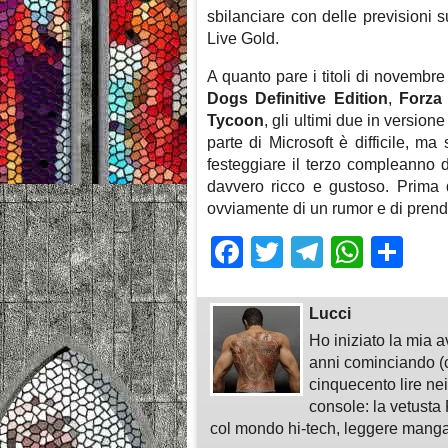
sbilanciare con delle previsioni 
Live Gold.
A quanto pare i titoli di novembr
Dogs Definitive Edition
,
Forza
Tycoon
, gli ultimi due in version
parte di Microsoft è difficile, m
festeggiare il terzo compleanno 
davvero ricco e gustoso. Prima d
ovviamente di un rumor e di prend
Facebook
Twitter
Telegra
What
Sh
Lucci
Ho iniziato la mia 
anni cominciando (c
cinquecento lire nei
console: la vetusta 
col mondo hi-tech, leggere manga,