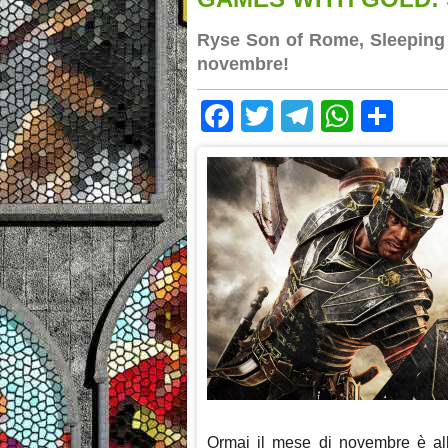
Ryse Son of Rome, Sleeping D
novembre!
Facebook
Twitter
Telegram
Whats
Sha
Ormai il mese di novembre è all