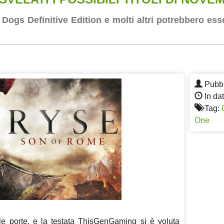
ogs Definitive Edition e molti altri potrebbero esse
App
re
Pubbl
In dat
Tag:
One
e porte, e la testata ThisGenGaming si è voluta