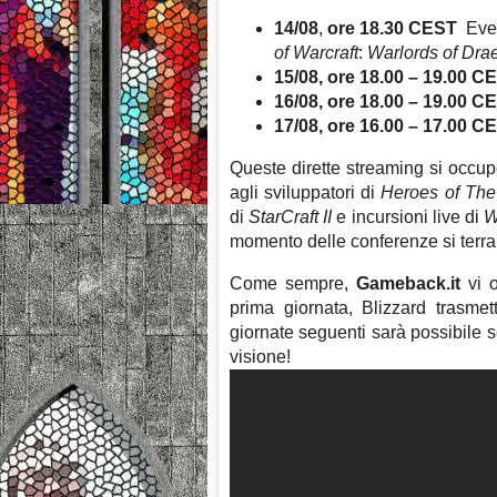
14/08
,
ore 18.30 CEST
Event
of Warcraft
:
Warlords of Dra
15/08, ore 18.00 – 19.00 
16/08, ore 18.00 – 19.00 C
17/08, ore 16.00 – 17.00 
Queste dirette streaming si occupe
agli sviluppatori di
Heroes of The
di
StarCraft II
e incursioni live di
momento delle conferenze si terran
Come sempre,
Gameback.it
vi o
prima giornata, Blizzard trasme
giornate seguenti sarà possibile s
visione!