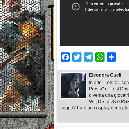
Facebook
Twitter
Telegra
What
Sh
Eleonora Gueli
In arte "Lehira", c
Persia" e "Test Driv
diventa una giocat
Wii, DS, 3DS e PSP,
sogno? Fare un cosplay dedicato 