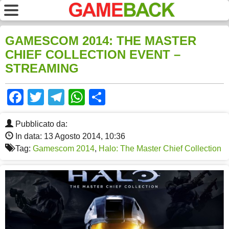
GAMESCOM 2014: THE MASTER
CHIEF COLLECTION EVENT –
STREAMING
Facebook
Twitter
Telegram
WhatsApp
Share
Pubblicato da:
In data: 13 Agosto 2014, 10:36
Tag:
Gamescom 2014
,
Halo: The Master Chief Collection