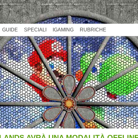
GUIDE
SPECIALI
IGAMING
RUBRICHE
LANDS AVRÀ UNA MODALITÀ OFFLIN