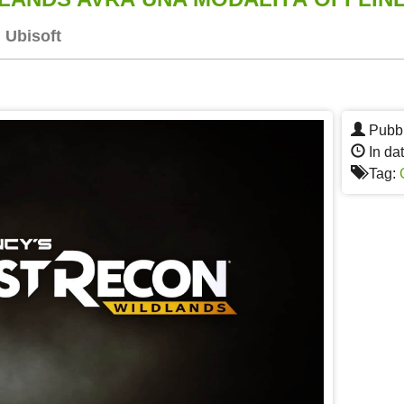
i Ubisoft
App
re
Pubbl
In da
Tag: