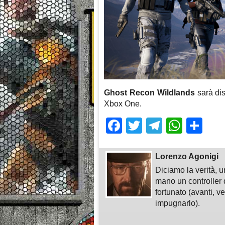
Ghost Recon Wildlands
sarà dis
Xbox One.
Facebook
Twitter
Telegra
What
Sh
Lorenzo Agonigi
Diciamo la verità, u
mano un controller 
fortunato (avanti, v
impugnarlo).