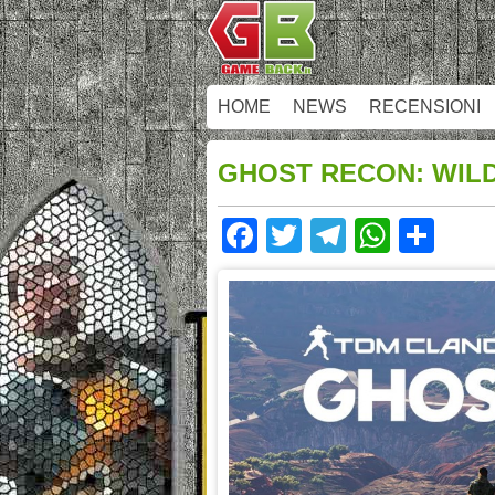
HOME
NEWS
RECENSIONI
GHOST RECON: WILD
Facebook
Twitter
Telegram
Whats
Sha