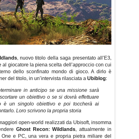
ldlands
, nuovo titolo della saga presentato all’E3,
e al giocatore la piena scelta dell’approccio con cui
interno dello sconfinato mondo di gioco. A dirlo è
r del titolo, in un’intervista rilasciata a
Ubiblog
:
determinare in anticipo se una missione sarà
scortare un obiettivo o se si dovrà effettuare
o è un singolo obiettivo e poi toccherà ai
ntarlo. Loro scrivono la propria storia
i maggiori open-world realizzati da Ubisoft, insomma
rendere
Ghost Recon: Wildlands
, attualmente in
 One e PC, una vera e propria pietra miliare del