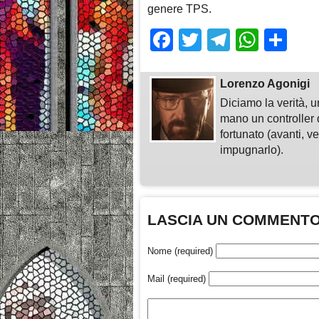
genere TPS.
Facebook
Twitter
Telegra
What
Sh
Lorenzo Agonigi
Diciamo la verità, u
mano un controller 
fortunato (avanti, v
impugnarlo).
LASCIA UN COMMENT
Nome (required)
Mail (required)