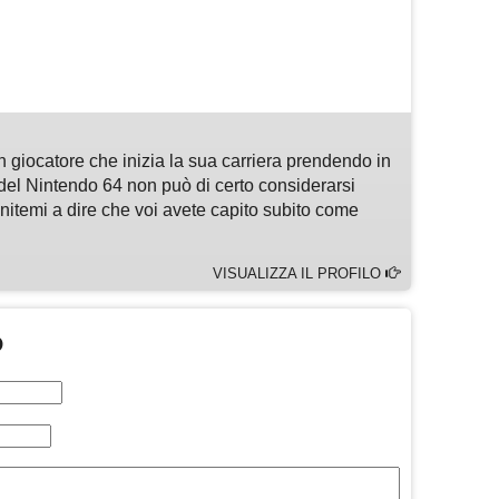
m
sApp
are
n giocatore che inizia la sua carriera prendendo in
del Nintendo 64 non può di certo considerarsi
enitemi a dire che voi avete capito subito come
VISUALIZZA IL PROFILO
O