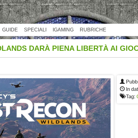
GUIDE
SPECIALI
IGAMING
RUBRICHE
LANDS DARÀ PIENA LIBERTÀ AI GIO
App
re
Pubbl
In dat
Tag: