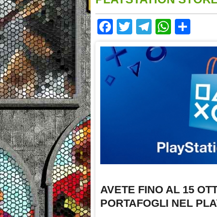
Facebook
Twitter
Telegram
Whats
Sha
AVETE FINO AL 15 O
PORTAFOGLI NEL PLA