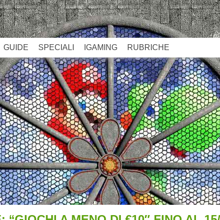
GUIDE
SPECIALI
IGAMING
RUBRICHE
“GIOCHI A MENO DI €10″ FINO AL 15