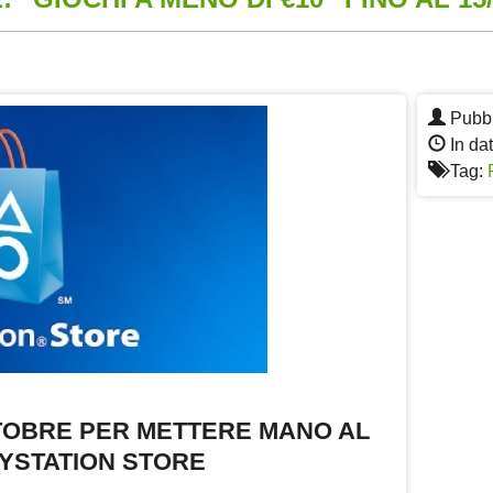
App
re
Pubbl
In dat
Tag:
TTOBRE PER METTERE MANO AL
YSTATION STORE