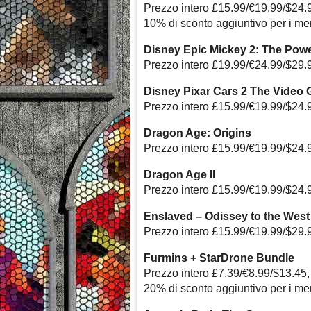
Prezzo intero £15.99/€19.99/$24.
10% di sconto aggiuntivo per i m
Disney Epic Mickey 2: The Powe
Prezzo intero £19.99/€24.99/$29.
Disney Pixar Cars 2 The Video
Prezzo intero £15.99/€19.99/$24.
Dragon Age: Origins
Prezzo intero £15.99/€19.99/$24.
Dragon Age II
Prezzo intero £15.99/€19.99/$24.
Enslaved – Odissey to the West
Prezzo intero £15.99/€19.99/$29.
Furmins + StarDrone Bundle
Prezzo intero £7.39/€8.99/$13.45,
20% di sconto aggiuntivo per i m