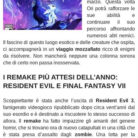
marzo. Questa volta
Ori potrà rafforzare le
sue abilità e
continuare il suo
percorso affrontando
numerosi altri nemici.
Il fascino di questo luogo esotico e delle creature che ospita,
ci accompagnerà in un
viaggio mozzafiato
ricco di enigmi
da risolvere. Non mancherà neppure una colonna sonora
che di certo non passa inosservata.
I REMAKE PIÙ ATTESI DELL’ANNO:
RESIDENT EVIL E FINAL FANTASY VII
Scoppiettante è stata anche l’uscita di
Resident Evil 3
,
famigerato videogioco ripubblicato dopo circa vent’anni dal
suo esordio e è destinato a riscuotere lo stesso successo di
allora. Il
remake
ha fatto impazzire gli amanti del genere
horror, che si trovano ora di nuovo catapultati in una città che
è stata presa d’assalto dagli
zombie
. Una lotta per la