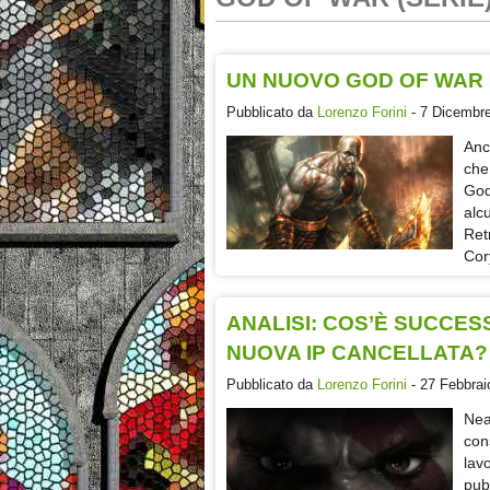
UN NUOVO GOD OF WAR È
Pubblicato da
Lorenzo Forini
- 7 Dicembre
Anc
che
God
alc
Ret
Cor
ANALISI: COS’È SUCCES
NUOVA IP CANCELLATA?
Pubblicato da
Lorenzo Forini
- 27 Febbrai
Nea
con
lav
pub