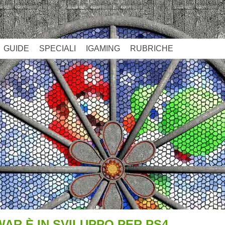
GUIDE
SPECIALI
IGAMING
RUBRICHE
AR È IN SVILUPPO PER PS4