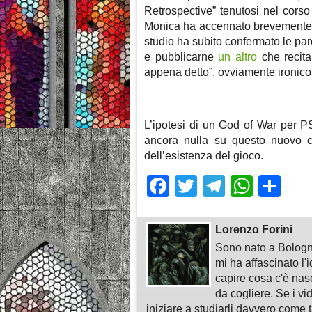
Retrospective” tenutosi nel cors
Monica ha accennato brevemente a
studio ha subito confermato le par
e pubblicarne
un altro
che recita
appena detto”, ovviamente ironico, 
L’ipotesi di un God of War per P
ancora nulla su questo nuovo c
dell’esistenza del gioco.
Facebook
Twitter
Telegra
What
Sh
Lorenzo Forini
Sono nato a Bologn
mi ha affascinato l'
capire cosa c'è nasc
da cogliere. Se i vi
iniziare a studiarli davvero come ta