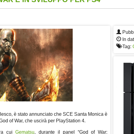
App
re
Pubbl
In da
Tag:
lesco, è stato annunciato che SCE Santa Monica è
God of War, che uscirà per PlayStation 4.
tra cui
Gematsu
, durante il panel “God of War: