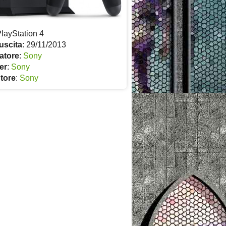
PlayStation 4
uscita
: 29/11/2013
atore
:
Sony
er
:
Sony
utore
:
Sony