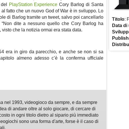
o del
PlayStation Experience
Cory Barlog di Santa
l fatto che un nuovo God of War è in sviluppo. Lo
ole di Barlog tramite un tweet, salvo poi cancellarlo
Titolo
: 
 “Non dite a nessuno quello che Cory Barlog ha
Data di 
visto che la notizia ormai era stata data.
Svilupp
Publish
Distrib
S4 era in giro da parecchio, e anche se non si sa
apitolo almeno adesso c’è la conferma ufficiale
m
sApp
are
a nel 1993, videogioco da sempre, e da sempre
idea di andare oltre al solo giocare, di cercare di
osto in ogni titolo dietro al sipario più immediato
deogiochi sono una forma d'arte, forse è il caso di
li.