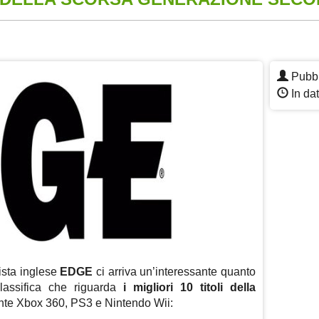
App
re
Pubbl
In dat
ista inglese
EDGE
ci arriva un’interessante quanto
lassifica che riguarda
i migliori 10 titoli della
nte Xbox 360, PS3 e Nintendo Wii: