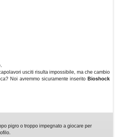
.
 capolavori usciti risulta impossibile, ma che cambio
ifica? Noi avremmo sicuramente inserito
Bioshock
m
sApp
are
ppo pigro o troppo impegnato a giocare per
ofilo.