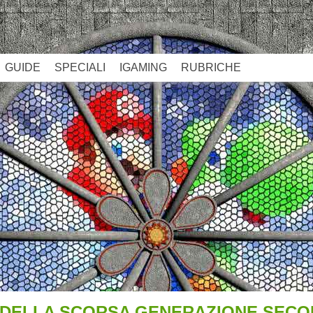
GUIDE
SPECIALI
IGAMING
RUBRICHE
OLI DELLA SCORSA GENERAZIONE SEC