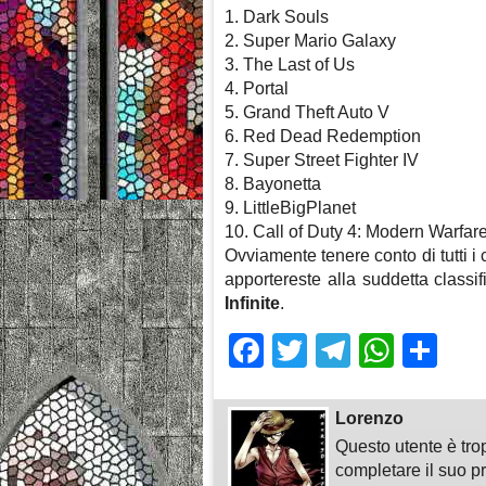
1. Dark Souls
2. Super Mario Galaxy
3. The Last of Us
4. Portal
5. Grand Theft Auto V
6. Red Dead Redemption
7. Super Street Fighter IV
8. Bayonetta
9. LittleBigPlanet
10. Call of Duty 4: Modern Warfare
Ovviamente tenere conto di tutti i
apportereste alla suddetta class
Infinite
.
Facebook
Twitter
Telegra
What
Sh
Lorenzo
Questo utente è tro
completare il suo pr