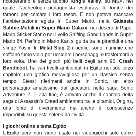
ricorderanno è senza dubbio
King’s Valley
, su MSX, nel
quale l’archeologo protagonista esplorava le tombe dei
faraoni per cercare i loro tesori. E non poteva mancare
l’ambientazione egizia in Super Mario, nella
Galassia
Sabbie Mobili in Super Mario Galaxy
, nei deserti di Paper
Mario Sticker Star o nel livello Shifting Sand Lands in Super
Mario 64. Perfino in Mario Kart si guida tra le piramidi e una
sfinge Yoshi! In
Metal Slug 2
i nemici sono mummie che
soffiano fumo viola per uccidere i personaggi e trasformarli a
loro volta. Uno dei giochi più belli degli anni 90,
Crash
Bandicoot
, ha vari livelli ambientati in Egitto nel suo terzo
capitolo: una grafica meravigliosa per un classico senza
tempo! Stessi riferimenti anche in Sonic, un altro
personaggio amatissimo dai giocatori, nella saga Sonic
Adventure 2. E alla fine, è arrivato anche il capitolo della
saga di Assassin’s Creed ambientato tra le piramidi, Origins,
una fonte di divertimento ma anche di conoscenze
imperdibili su questa splendida civiltà.
I giochi online a tema Egitto
L’Egitto però non viene usato nei videogiochi solo come