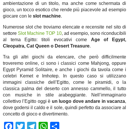
ambientazione di un titolo, ma anche come schermata di
gioco, un tocco esotico che rende più piacevole ad esempio
giocare con le
slot machine
.
Numerose slot che troviamo elencate e recensite nel sito di
settore
Slot Machine TOP 10
, ad esempio, sono riconducibili
al tema Egitto: titoli evocativi come
Age of Egypt,
Cleopatra, Cat Queen o Desert Treasure
.
Tra gli altri giochi da elencare, che però difficilmente
troveremo online, ci sono i classici come Mahjong, oppure
Egypt Pyramid Solitaire, e anche i giochi da tavola come i
celebri Kemet e Imhotep. In questo caso si utilizzano
immagini classiche dell’Egitto, come le piramidi, o la
classica palma del deserto con annesso cammello, il tutto
con musiche in stile arabeggiante. Nell’immaginario
collettivo l’Egitto oggi è
un luogo dove andare in vacanza
,
dove godersi il caldo e il sole, quindi perfetto da associare al
concetto di gioco e divertimento.
Facebook
Twitter
Telegram
WhatsApp
Share