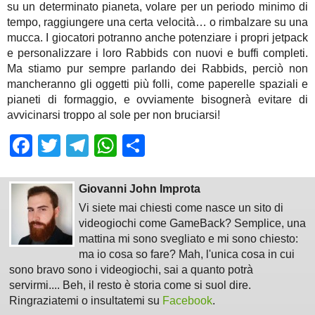
su un determinato pianeta, volare per un periodo minimo di
tempo, raggiungere una certa velocità… o rimbalzare su una
mucca. I giocatori potranno anche potenziare i propri jetpack
e personalizzare i loro Rabbids con nuovi e buffi completi.
Ma stiamo pur sempre parlando dei Rabbids, perciò non
mancheranno gli oggetti più folli, come paperelle spaziali e
pianeti di formaggio, e ovviamente bisognerà evitare di
avvicinarsi troppo al sole per non bruciarsi!
Facebook
Twitter
Telegram
WhatsApp
Share
Giovanni John Improta
Vi siete mai chiesti come nasce un sito di
videogiochi come GameBack? Semplice, una
mattina mi sono svegliato e mi sono chiesto:
ma io cosa so fare? Mah, l'unica cosa in cui
sono bravo sono i videogiochi, sai a quanto potrà
servirmi.... Beh, il resto è storia come si suol dire.
Ringraziatemi o insultatemi su
Facebook
.