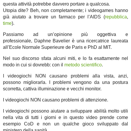
questa attività potrebbe davvero portare a qualcosa.
Utopia dite? Beh, non completamente; i videogames hanno
già aiutato a trovare un farmaco per l’AIDS (
repubblica
,
time
).
Passiamo ad un’opinione più oggettiva e
professionale, Daphne Bavelier è una ricercatrice laureata
all’Ecole Normale Superieure de Paris e PhD al MIT.
Nel suo discorso sfata alcuni miti, e lo fa esattamente nel
modo in cui si dovrebb: con il
metodo scientifico
.
I videogiochi NON causano problemi alla vista, anzi,
possono migliorarla. I problemi vengono da una postura
scorretta, cattiva illuminazione e vecchi monitor.
I videogiochi NON causano problemi di attenzione.
I videogiochi possono aiutare a sviluppare abilità molto utili
nella vita di tutti i giorni e in questo video prende come
esempio CoD e non un qualche gioco sviluppato dal
ministero della sanità.