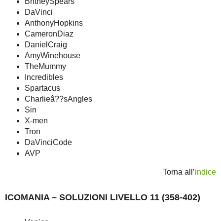
BritneySpears
DaVinci
AnthonyHopkins
CameronDiaz
DanielCraig
AmyWinehouse
TheMummy
Incredibles
Spartacus
Charlieâ??sAngles
Sin
X-men
Tron
DaVinciCode
AVP
Torna all’
indice
ICOMANIA – SOLUZIONI LIVELLO 11 (358-402)