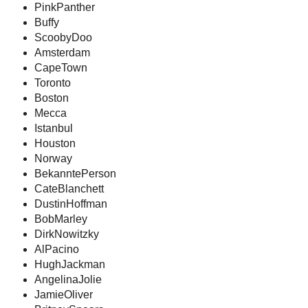
PinkPanther
Buffy
ScoobyDoo
Amsterdam
CapeTown
Toronto
Boston
Mecca
Istanbul
Houston
Norway
BekanntePerson
CateBlanchett
DustinHoffman
BobMarley
DirkNowitzky
AlPacino
HughJackman
AngelinaJolie
JamieOliver