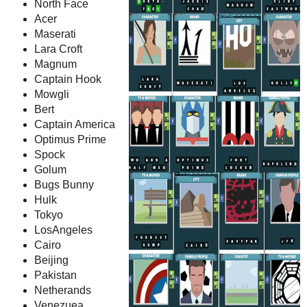
North Face
Acer
Maserati
Lara Croft
Magnum
Captain Hook
Mowgli
Bert
Captain America
Optimus Prime
Spock
Golum
Bugs Bunny
Hulk
Tokyo
LosAngeles
Cairo
Beijing
Pakistan
Netherands
Venezuea