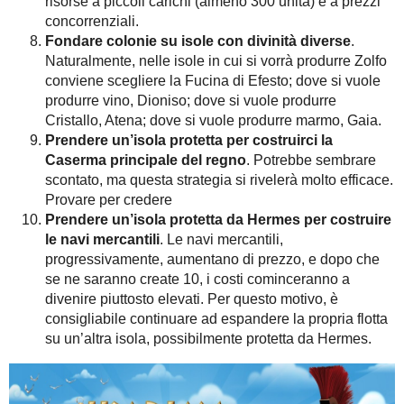
risorse a piccoli carichi (almeno 300 unità) e a prezzi
concorrenziali.
Fondare colonie su isole con divinità diverse
.
Naturalmente, nelle isole in cui si vorrà produrre Zolfo
conviene scegliere la Fucina di Efesto; dove si vuole
produrre vino, Dioniso; dove si vuole produrre
Cristallo, Atena; dove si vuole produrre marmo, Gaia.
Prendere un’isola protetta per costruirci la
Caserma principale del regno
. Potrebbe sembrare
scontato, ma questa strategia si rivelerà molto efficace.
Provare per credere
Prendere un’isola protetta da Hermes per costruire
le navi mercantili
. Le navi mercantili,
progressivamente, aumentano di prezzo, e dopo che
se ne saranno create 10, i costi cominceranno a
divenire piuttosto elevati. Per questo motivo, è
consigliabile continuare ad espandere la propria flotta
su un’altra isola, possibilmente protetta da Hermes.