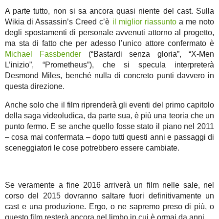
A parte tutto, non si sa ancora quasi niente del cast. Sulla
Wikia di Assassin’s Creed c’è
il miglior riassunto
a me noto
degli spostamenti di personale avvenuti attorno al progetto,
ma sta di fatto che per adesso l’unico attore confermato è
Michael Fassbender
(“Bastardi senza gloria”, “X-Men
L’inizio”, “Prometheus”), che si specula interpreterà
Desmond Miles, benché nulla di concreto punti davvero in
questa direzione.
Anche solo che il film riprenderà gli eventi del primo capitolo
della saga videoludica, da parte sua, è più una teoria che un
punto fermo. E se anche quello fosse stato il piano nel 2011
– cosa mai confermata – dopo tutti questi anni e passaggi di
sceneggiatori le cose potrebbero essere cambiate.
Se veramente a fine 2016 arriverà un film nelle sale, nel
corso del 2015 dovranno saltare fuori definitivamente un
cast e una produzione. Ergo, o ne sapremo preso di più, o
questo film resterà ancora nel limbo in cui è ormai da anni.