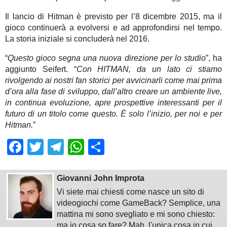
Il lancio di Hitman è previsto per l’8 dicembre 2015, ma il
gioco continuerà a evolversi e ad approfondirsi nel tempo.
La storia iniziale si concluderà nel 2016.
“
Questo gioco segna una nuova direzione per lo studio
”, ha
aggiunto Seifert. “
Con HITMAN, da un lato ci stiamo
rivolgendo ai nostri fan storici per avvicinarli come mai prima
d’ora alla fase di sviluppo, dall’altro creare un ambiente live,
in continua evoluzione, apre prospettive interessanti per il
futuro di un titolo come questo. È solo l’inizio, per noi e per
Hitman.
”
Facebook
Twitter
Telegram
WhatsApp
Share
Giovanni John Improta
Vi siete mai chiesti come nasce un sito di
videogiochi come GameBack? Semplice, una
mattina mi sono svegliato e mi sono chiesto:
ma io cosa so fare? Mah, l'unica cosa in cui