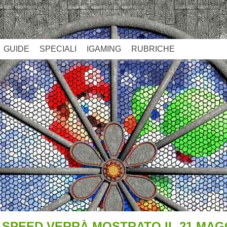
GUIDE
SPECIALI
IGAMING
RUBRICHE
 SPEED VERRÀ MOSTRATO IL 21 MAG