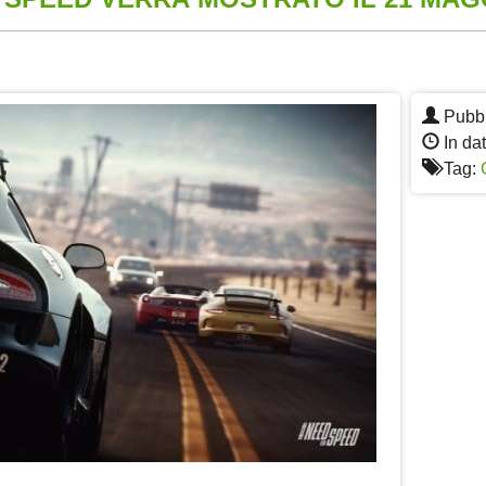
App
re
Pubbl
In da
Tag: