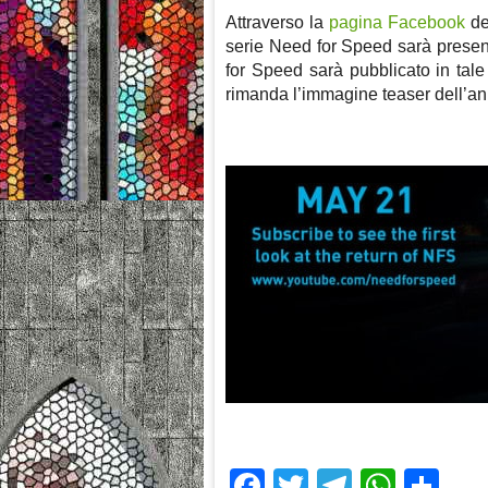
Attraverso la
pagina Facebook
de
serie Need for Speed sarà presen
for Speed sarà pubblicato in tal
rimanda l’immagine teaser dell’an
Facebook
Twitter
Telegra
What
Sh