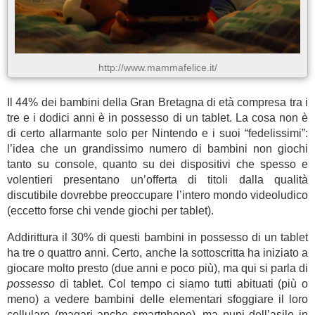
http://www.mammafelice.it/
Il 44% dei bambini della Gran Bretagna di età compresa tra i
tre e i dodici anni è in possesso di un tablet. La cosa non è
di certo allarmante solo per Nintendo e i suoi “fedelissimi”:
l’idea che un grandissimo numero di bambini non giochi
tanto su console, quanto su dei dispositivi che spesso e
volentieri presentano un’offerta di titoli dalla qualità
discutibile dovrebbe preoccupare l’intero mondo videoludico
(eccetto forse chi vende giochi per tablet).
Addirittura il 30% di questi bambini in possesso di un tablet
ha tre o quattro anni. Certo, anche la sottoscritta ha iniziato a
giocare molto presto (due anni e poco più), ma qui si parla di
possesso
di tablet. Col tempo ci siamo tutti abituati (più o
meno) a vedere bambini delle elementari sfoggiare il loro
cellulare (magari anche smartphone), ma pupi dell’asilo in